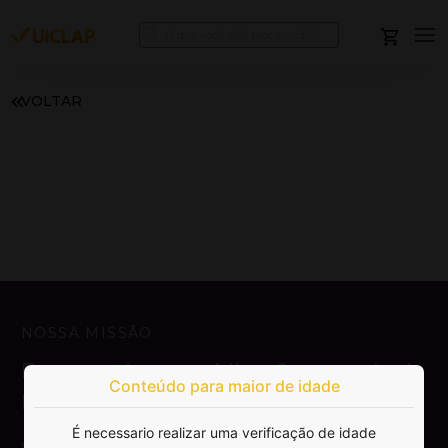
VOLTAR
NOSSA MISSÃO
Democratizar a publicação e venda de
Conteúdo para maior de idade
livros.
É necessario realizar uma verificação de idade
SAIBA MAIS