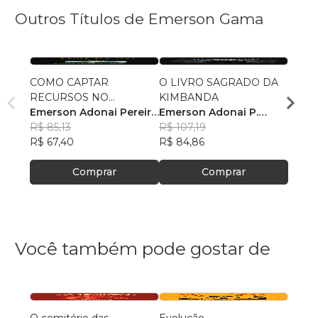
Outros Títulos de Emerson Gama
COMO CAPTAR
O LIVRO SAGRADO DA
GRIM
RECURSOS NO
KIMBANDA
Emers
MERCADO
Emerson Adonai Pereira
Emerson Adonai P.
Gam
R$ 16
Gama
R$ 85,13
Gama
R$ 107,19
R$ 12
R$ 67,40
R$ 84,86
Comprar
Comprar
Você também pode gostar de