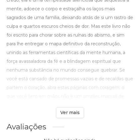
credo; ela é uma tempestade silenciosa que sequestra a
mente, adoece o corpo e estraçalha os laços mais
sagrados de uma família, deixando atrás de si um rastro de
culpa e quartos escuros cheios de dor. Mas este livro não
foi escrito para chorar sobre as ruínas do abismo, e sim
para lhe entregar o mapa definitivo da reconstrução,
unindo as ferramentas científicas da mente humana, a
força avassaladora da fé e a blindagem espiritual que
nenhuma substância no mundo consegue quebrar. Se
você está cansado de promessas vazias e de recaídas que
partem o coração, abra estas páginas com coragem: o
que você tem em mãos não é um simples manual de ...
Ver mais
Avaliações