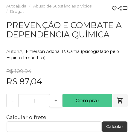
Autoajuda
Abuso de Substâncias & Vícios
Drogas
PREVENÇÃO E COMBATE A
DEPENDENCIA QUÍMICA
Autor(a):
Emerson Adonai P. Gama (psicografado pelo
Espirito Irmão Lux)
R$ 109,94
R$ 87,04
-
+
Comprar
Calcular o frete
Calcular