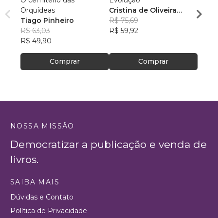
O cemitério das
Evolução
Poder
Orquídeas
Cristina de Oliveira
Autoc
Tiago Pinheiro
Leopoldino Rodrigues
R$ 75,69
Autoc
Andr
R$ 63,03
R$ 59,92
Autoe
R$ 56
R$ 49,90
Autoc
R$ 44
Autop
Comprar
Comprar
NOSSA MISSÃO
Democratizar a publicação e venda de
livros.
SAIBA MAIS
Dúvidas e Contato
Política de Privacidade