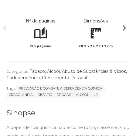
Nº de páginas
Dimensões
216 páginas
20.9 x 29.7 x 1.2 cm
Preto 
Tabaco
,
Álcool
,
Abuso de Substâncias & Vícios
,
Categorias:
Codependência
,
Crescimento Pessoal
Tags:
PREVENÇÃO E COMBATE A DEPENDENCIA QUÍMICA
CRACOLANDIA
DESAFIO
DROGAS
ALCOOL
+9
Sinopse
A dependência química não escolhe rosto, classe social ou