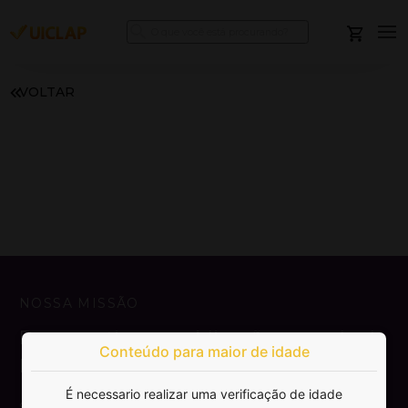
VOLTAR
NOSSA MISSÃO
Democratizar a publicação e venda de
Conteúdo para maior de idade
livros.
É necessario realizar uma verificação de idade
SAIBA MAIS