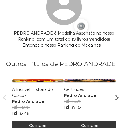
PEDRO ANDRADE é Medalha Ascensão no nosso
Ranking, com um total de
19 livros vendidos!
Entenda o nosso Ranking de Medalhas
Outros Títulos de PEDRO ANDRADE
A Incrível História do
Gertrudes
Tudo 
Cuscuz
Pedro Andrade
resolv
Pedro Andrade
R$ 46,76
Pedr
R$ 41,00
R$ 37,02
R$ 41
R$ 32,46
R$ 32
Comprar
Comprar