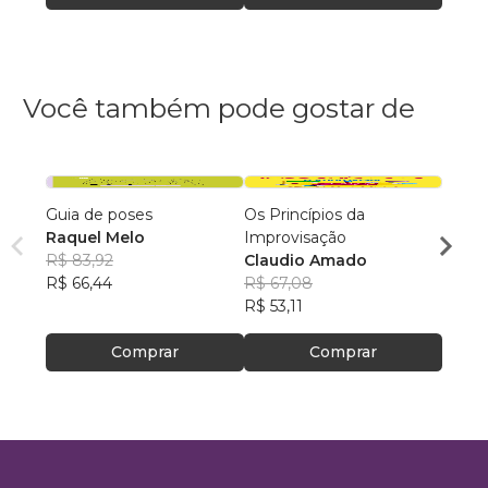
Você também pode gostar de
Guia de poses
Os Princípios da
Gram
Raquel Melo
Improvisação
Carl
R$ 83,92
Claudio Amado
R$ 97
R$ 66,44
R$ 67,08
R$ 77
R$ 53,11
Comprar
Comprar