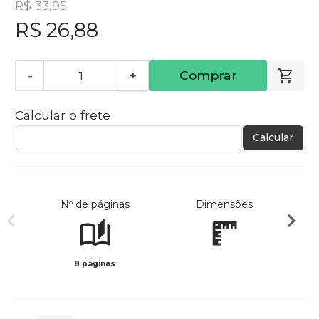
R$ 33,95
R$ 26,88
-
+
Comprar
Calcular o frete
Calcular
Nº de páginas
Dimensões
8 páginas
Preto 