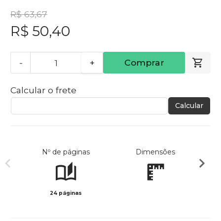
R$ 63,67
R$ 50,40
-
+
Comprar
Calcular o frete
Calcular
Nº de páginas
Dimensões
24 páginas
Col