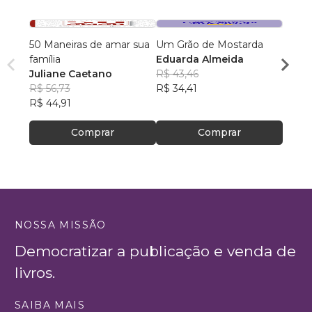
50 Maneiras de amar sua
Um Grão de Mostarda
A Ver
família
Eduarda Almeida
Cama
Juliane Caetano
R$ 43,46
Herib
R$ 56,73
R$ 34,41
R$ 52,
R$ 44,91
R$ 41
Comprar
Comprar
NOSSA MISSÃO
Democratizar a publicação e venda de
livros.
SAIBA MAIS