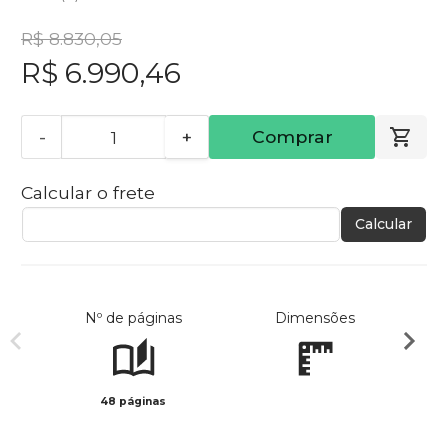
R$ 8.830,05
R$ 6.990,46
-
+
Comprar
Calcular o frete
Calcular
Nº de páginas
Dimensões
48 páginas
Col