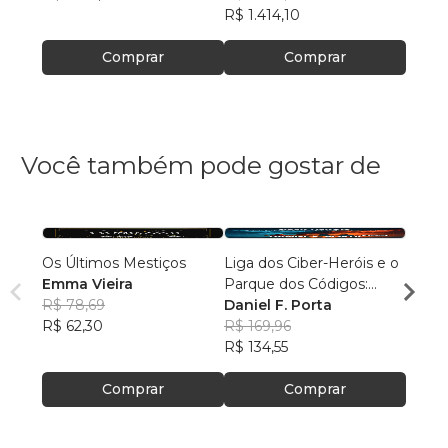
R$ 1.414,10
R$ 1.4
Comprar
Comprar
Você também pode gostar de
Os Últimos Mestiços
Liga dos Ciber-Heróis e o
Fulana
Emma Vieira
Parque dos Códigos:
Edmi
R$ 78,69
Rumo ao Desconhecido
Daniel F. Porta
Tava
R$ 50
R$ 62,30
R$ 169,96
R$ 40
R$ 134,55
Comprar
Comprar