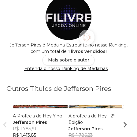
Jefferson Pires é Medalha Estreante no nosso Ranking,
com um total de
1 livros vendidos!
Mais sobre o autor
Entenda o nosso Ranking de Medalhas
Outros Títulos de Jefferson Pires
A Profecia de Hey Ying
A profecia de Hey - 2ª
A pro
Jefferson Pires
Edição
edição
R$ 1.785,91
Jefferson Pires
Jeffe
R$ 1.413,85
R$ 1.786,23
R$ 1.7