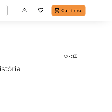
Carrinho
stória