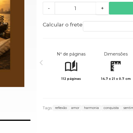
-
+
Calcular o frete
Nº de páginas
Dimensões
112 páginas
14.7 x 21 x 0.7 cm
Tags:
reflexão
amor
harmonia
conquista
senti