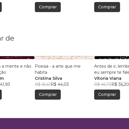
Comprar
Comprar
r de
 a mente e não
Poesia - a arte que me
Antes de ir, lemb
ção
habita
eu sempre te fale
im
Cristina Silva
amor
Vitoria Viana
41,93
R$ 55,61
R$ 44,03
R$ 45,73
R$ 36,20
Comprar
Comprar