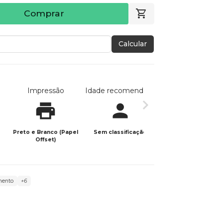
Comprar
Calcular
Impressão
Idade recomendada
Data de publicaç
Preto e Branco (Papel
Sem classificação
31/05/2026
Offset)
mento
+6