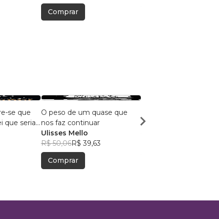
Comprar
Comprar
re-se que
O peso de um quase que
Reflexos
i que seria
nos faz continuar
IZÂNGELA FEITOSA
Ulisses Mello
R$ 55,89
R$ 44,25
R$ 50,06
R$ 39,63
Comprar
Comprar