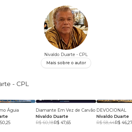
Nivaldo Duarte - CPL
Mais sobre o autor
arte - CPL
mo Águia
Diamante Em Vez de Carvão
DEVOCIONAL
arte
Nivaldo Duarte
Nivaldo Duarte
50,25
R$ 60,18
R$ 47,65
R$ 58,44
R$ 46,2