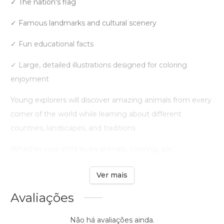
✓ The nation's flag
✓ Famous landmarks and cultural scenery
✓ Fun educational facts
✓ Large, detailed illustrations designed for coloring
enjoyment
Young explorers will discover amazing animals from every
corner of the world while learning about different
countries, landscapes, and traditions.
Whether your child loves animals, coloring, soc ...
Ver mais
Avaliações
Não há avaliações ainda.