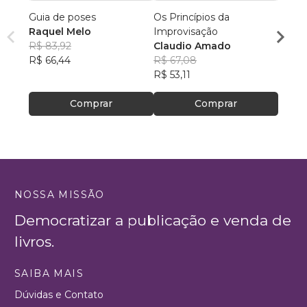
Guia de poses
Os Princípios da
Fund
Raquel Melo
Improvisação
apren
R$ 83,92
Claudio Amado
técnic
Gibso
R$ 66,44
R$ 67,08
futeb
R$ 11
R$ 53,11
R$ 90
Comprar
Comprar
NOSSA MISSÃO
Democratizar a publicação e venda de
livros.
SAIBA MAIS
Dúvidas e Contato