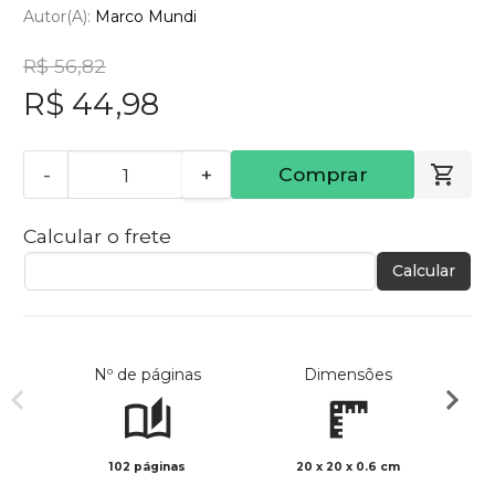
Autor(a):
Marco Mundi
R$ 56,82
R$ 44,98
-
+
Comprar
Calcular o frete
Calcular
Nº de páginas
Dimensões
102 páginas
20 x 20 x 0.6 cm
Preto 