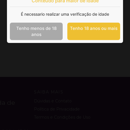
Conteúdo para maior de idade
É necessario realizar uma verificação de idade
Tenho menos de 18
Tenho 18 anos ou mais
anos
SAIBA MAIS
Dúvidas e Contato
da de
Política de Privacidade
Termos e Condições de Uso