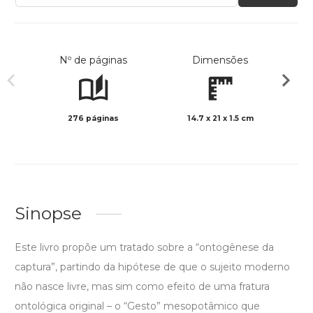
Nº de páginas
Dimensões
276 páginas
14.7 x 21 x 1.5 cm
Preto 
Sinopse
Este livro propõe um tratado sobre a “ontogênese da
captura”, partindo da hipótese de que o sujeito moderno
não nasce livre, mas sim como efeito de uma fratura
ontológica original – o “Gesto” mesopotâmico que