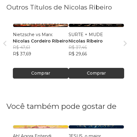
Outros Títulos de Nicolas Ribeiro
Nietzsche vs Marx:
SURTE + MUDE
Nicolas Cordeiro Ribeiro
Nicolas Ribeiro
R$ 47,61
R$ 37,46
R$ 37,69
R$ 29,66
Comprar
Comprar
Você também pode gostar de
Ah! Agora Entendi
JESUS, o maior
Ensai