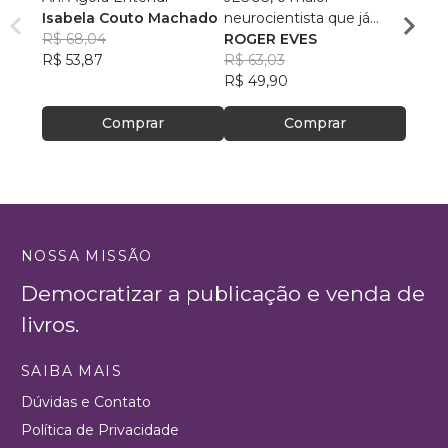
Isabela Couto Machado
neurocientista que já
Maçon
R$ 68,04
existiu!
ROGER EVES
Luiz 
R$ 53,87
R$ 63,03
R$ 73
R$ 49,90
R$ 58
Comprar
Comprar
NOSSA MISSÃO
Democratizar a publicação e venda de
livros.
SAIBA MAIS
Dúvidas e Contato
Política de Privacidade