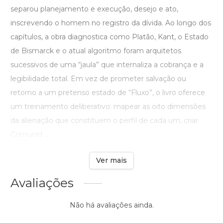
separou planejamento e execução, desejo e ato,
inscrevendo o homem no registro da dívida. Ao longo dos
capítulos, a obra diagnostica como Platão, Kant, o Estado
de Bismarck e o atual algoritmo foram arquitetos
sucessivos de uma “jaula” que internaliza a cobrança e a
legibilidade total. Em vez de prometer salvação ou
retorno a um pretenso estado de “Fluxo”, o livro oferece
um treinamento deliberativo: mapear as oito dimensões
da alienação que constituem o perfil de cada um, criar
Comunid ...
Ver mais
Avaliações
Não há avaliações ainda.