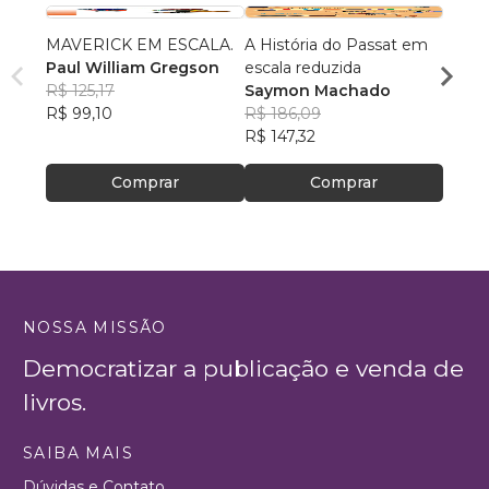
MAVERICK EM ESCALA.
A História do Passat em
A Met
Paul William Gregson
escala reduzida
Evolu
R$ 125,17
Saymon Machado
colec
Jess
R$ 99,10
R$ 186,09
R$ 63
R$ 147,32
R$ 50
Comprar
Comprar
NOSSA MISSÃO
Democratizar a publicação e venda de
livros.
SAIBA MAIS
Dúvidas e Contato