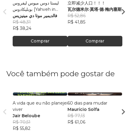
ليستا دوس ميوس ليفروس
立即减少人口！！！
EL E
بوبليكادوس [Yahveh in
瓦尔德米尔·莫塔·德·梅内塞斯
MUE
arabic]
فالديمير موتا دي مينيزيس
R$ 52,86
VALD
R$ 48,31
R$ 41,85
MENE
R$ 49
R$ 38,24
R$ 39
Comprar
Comprar
Você também pode gostar de
A vida que eu não planejei
60 dias para mudar
A Vid
viver
Maurício Solfa
Edso
Jair Beloube
R$ 77,13
R$ 46
R$ 70,51
R$ 61,06
R$ 36
R$ 55,82