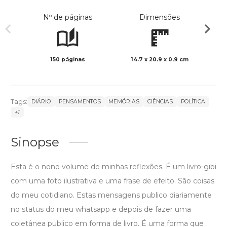
Nº de páginas
Dimensões
150 páginas
14.7 x 20.9 x 0.9 cm
Preto 
Tags:
DIÁRIO
PENSAMENTOS
MEMÓRIAS
CIÊNCIAS
POLÍTICA
+1
Sinopse
Esta é o nono volume de minhas reflexões. É um livro-gibi
com uma foto ilustrativa e uma frase de efeito. São coisas
do meu cotidiano. Estas mensagens publico diariamente
no status do meu whatsapp e depois de fazer uma
coletânea publico em forma de livro. É uma forma que