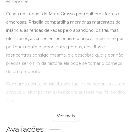
emocional.
Criada no interior do Mato Grosso por mulheres fortes e
amorosas, Priscilla compartilha memórias marcantes da
infância, as feridas deixadas pelo abandono, os traumas
silenciosos, as crises emocionais e a busca incessante por
pertencimento e amor. Entre perdas, desafios e
reencontros consigo mesma, ela descobre que a dor não
precisa ser o fim da história ela pode se tornar o começo
de um propósito.
Com uma escrita sensível, espiritual e acolhedora, a autora
conduz o leitor por reflexões sobre autoestima, fé, perdão,
amo ...
Ver mais
Avaliações