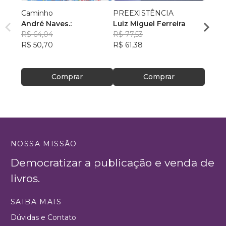
Caminho
PREEXISTÊNCIA
AS C
André Naves.:
Luiz Miguel Ferreira
VENC
R$ 64,04
R$ 77,53
ROSA
R$ 50,70
R$ 61,38
R$ 74
R$ 59
Comprar
Comprar
NOSSA MISSÃO
Democratizar a publicação e venda de
livros.
SAIBA MAIS
Dúvidas e Contato