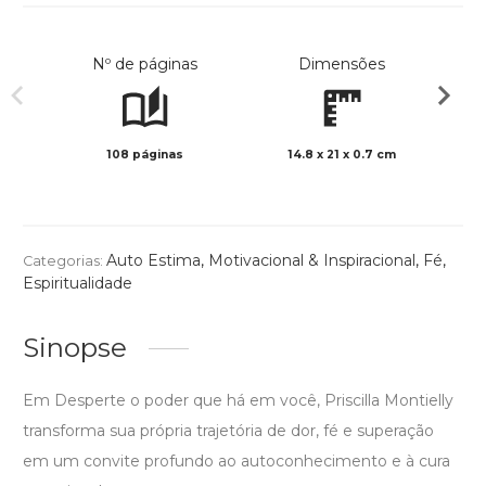
Nº de páginas
Dimensões
108 páginas
14.8 x 21 x 0.7 cm
Preto 
Auto Estima
,
Motivacional & Inspiracional
,
Fé
,
Categorias:
Espiritualidade
Sinopse
Em Desperte o poder que há em você, Priscilla Montielly
transforma sua própria trajetória de dor, fé e superação
em um convite profundo ao autoconhecimento e à cura