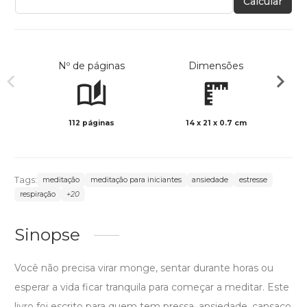
Calcular
Nº de páginas
Dimensões
112 páginas
14 x 21 x 0.7 cm
Preto 
Tags:
meditação
meditação para iniciantes
ansiedade
estresse
respiração
+20
Sinopse
Você não precisa virar monge, sentar durante horas ou
esperar a vida ficar tranquila para começar a meditar. Este
livro foi escrito para quem tem pressa, ansiedade, cansaço