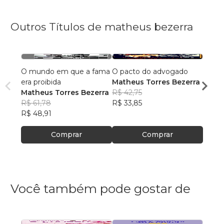
Outros Títulos de matheus bezerra
O mundo em que a fama
O pacto do advogado
Vade
era proibida
Matheus Torres Bezerra
Acadê
Matheus Torres Bezerra
R$ 42,75
2026
Mathe
R$ 61,78
R$ 33,85
R$ 19
R$ 48,91
R$ 15
Comprar
Comprar
Você também pode gostar de