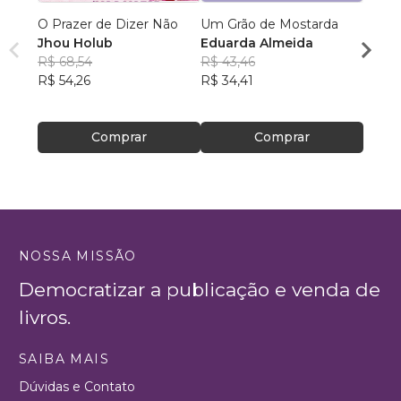
O Prazer de Dizer Não
Um Grão de Mostarda
De al
Jhou Holub
Eduarda Almeida
dema
R$ 68,54
R$ 43,46
Ellen
R$ 54,26
R$ 34,41
R$ 51
R$ 41
Comprar
Comprar
NOSSA MISSÃO
Democratizar a publicação e venda de
livros.
SAIBA MAIS
Dúvidas e Contato