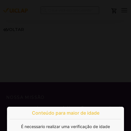
VOLTAR
NOSSA MISSÃO
Democratizar a publicação e venda de
Conteúdo para maior de idade
livros.
É necessario realizar uma verificação de idade
SAIBA MAIS