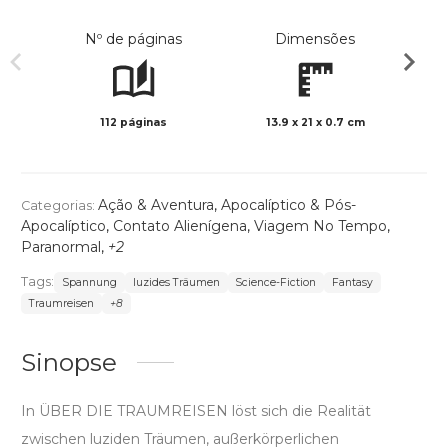
Nº de páginas
Dimensões
112 páginas
13.9 x 21 x 0.7 cm
Preto 
Ação & Aventura
,
Apocalíptico & Pós-
Categorias:
Apocalíptico
,
Contato Alienígena
,
Viagem No Tempo
,
Paranormal
,
+2
Tags:
Spannung
luzides Träumen
Science-Fiction
Fantasy
Traumreisen
+8
Sinopse
In ÜBER DIE TRAUMREISEN löst sich die Realität
zwischen luziden Träumen, außerkörperlichen