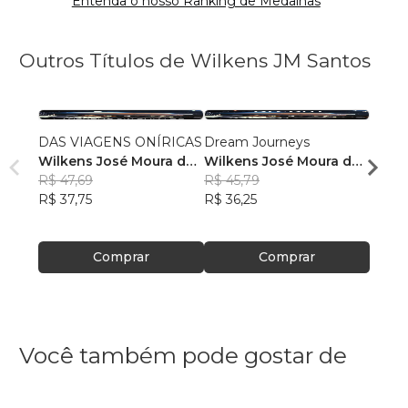
Entenda o nosso Ranking de Medalhas
Outros Títulos de Wilkens JM Santos
DAS VIAGENS ONÍRICAS
Dream Journeys
De Los
Wilkens José Moura dos
Wilkens José Moura dos
Wilke
Santos
R$ 47,69
Santos
R$ 45,79
Sant
R$ 45
R$ 37,75
R$ 36,25
R$ 36
Comprar
Comprar
Você também pode gostar de