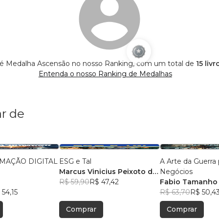
r é Medalha Ascensão no nosso Ranking, com um total de
15 liv
Entenda o nosso Ranking de Medalhas
r de
MAÇÃO DIGITAL
ESG e Tal
A Arte da Guerra 
Marcus Vinicius Peixoto da
Negócios
Silva
R$ 59,90
R$ 47,42
Fabio Tamanho
 54,15
R$ 63,70
R$ 50,4
Comprar
Comprar