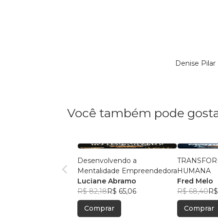
Denise Pila
Você também pode gosta
Desenvolvendo a
TRANSFOR
Mentalidade Empreendedora
HUMANA
Luciane Abramo
Fred Melo
R$ 82,18
R$ 65,06
R$ 68,40
R$
Comprar
Comprar