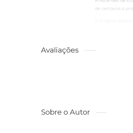
A Ascensão da Ec
de centavos a uma 
O Enigma da Resist
Avaliações
Sobre o Autor