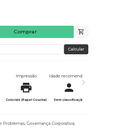
Comprar
Calcular
Impressão
Idade recomendada
Data de publicaç
Colorido (Papel Couche)
Sem classificação
30/05/2026
e Problemas
,
Governança Corporativa
,