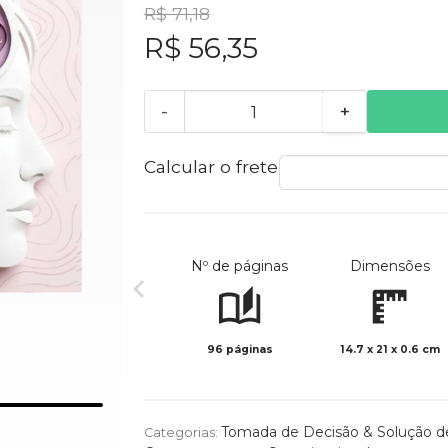
R$ 71,18
R$ 56,35
-
+
Calcular o frete
Nº de páginas
Dimensões
96 páginas
14.7 x 21 x 0.6 cm
Tomada de Decisão & Solução d
Categorias: