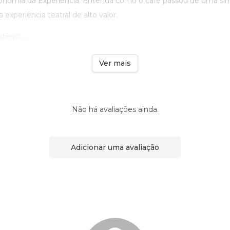
onomia da Experiência: Entenda como o café passou de uma s
experiência teatral de alto valor.
ênci ...
Ver mais
Não há avaliações ainda.
Adicionar uma avaliação