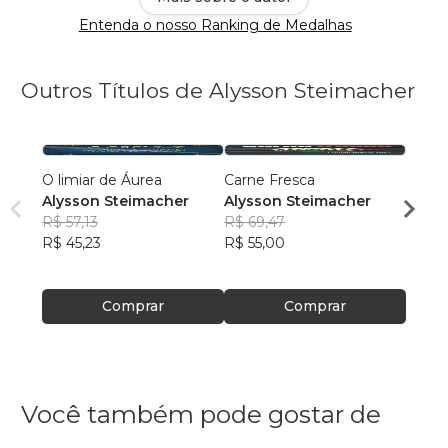
Entenda o nosso Ranking de Medalhas
Outros Títulos de Alysson Steimacher
O limiar de Áurea
Carne Fresca
A bel
Alysson Steimacher
Alysson Steimacher
segre
R$ 57,13
R$ 69,47
Alyss
R$ 45,23
R$ 55,00
R$ 61
R$ 48
Comprar
Comprar
Você também pode gostar de