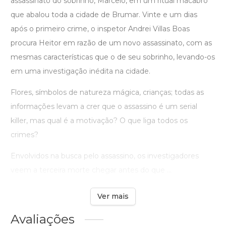
assassinato do sobrinho, Marcelo, em um ritual macabro
que abalou toda a cidade de Brumar. Vinte e um dias
após o primeiro crime, o inspetor Andrei Villas Boas
procura Heitor em razão de um novo assassinato, com as
mesmas características que o de seu sobrinho, levando-os
em uma investigação inédita na cidade.
Flores, símbolos de natureza mágica, crianças; todas as
informações levam a crer que o assassino é um serial
killer, mas qual é a motivação? O que liga todos os
crimes?
Envolvidos na busca pelo assassino, os investigadores
veem a terceira morte chegar antes do que ...
Ver mais
Avaliações