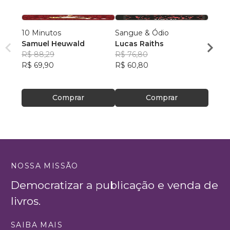
10 Minutos
Sangue & Ódio
O Col
Samuel Heuwald
Lucas Raiths
Thia
R$ 88,29
R$ 76,80
R$ 55
R$ 69,90
R$ 60,80
R$ 44
Comprar
Comprar
NOSSA MISSÃO
Democratizar a publicação e venda de
livros.
SAIBA MAIS