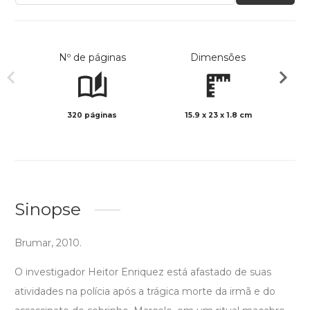
Nº de páginas
Dimensões
320 páginas
15.9 x 23 x 1.8 cm
Preto 
Sinopse
Brumar, 2010.
O investigador Heitor Enriquez está afastado de suas
atividades na polícia após a trágica morte da irmã e do