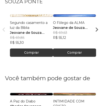
SOUZA PONTE
Segundo casamento a
O Fôlego da ALMA
cristo
luz da Bíblia
Jeovane de Souza
Jeova
Jeovane de Souza
Ponte
R$ 69,63
Pont
R$ 84
Ponte
R$ 69,85
R$ 55,12
R$ 66
R$ 55,30
Comprar
Comprar
Você também pode gostar de
A Paz do Diabo
INTIMIDADE COM
A Ess