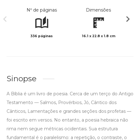
Nº de páginas
Dimensões
336 páginas
16.1 x 22.8 x 1.8 cm
Preto 
Sinopse
A Bíblia é um livro de poesia. Cerca de um terço do Antigo
Testamento — Salmos, Provérbios, Jó, Cântico dos
Cânticos, Lamentações e grandes seções dos profetas —
foi escrito em versos. No entanto, a poesia hebraica não
rima nem segue métricas ocidentais. Sua estrutura
fundamental é o paralelismo: a repetição, o contraste, o