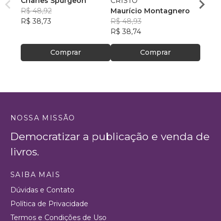
Charles Spurgeon
CRISTO
Welli
R$ 48,92
Maurício Montagnero
dos S
R$ 75
R$ 38,73
R$ 48,93
R$ 60
R$ 38,74
Comprar
Comprar
NOSSA MISSÃO
Democratizar a publicação e venda de
livros.
SAIBA MAIS
Dúvidas e Contato
Política de Privacidade
Termos e Condições de Uso