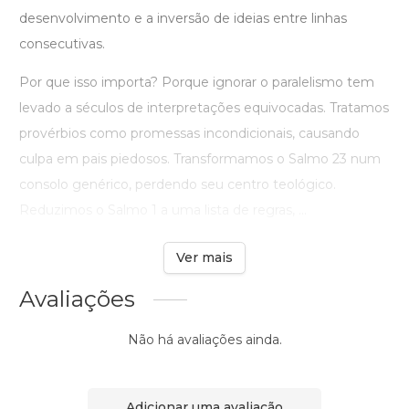
desenvolvimento e a inversão de ideias entre linhas
consecutivas.
Por que isso importa? Porque ignorar o paralelismo tem
levado a séculos de interpretações equivocadas. Tratamos
provérbios como promessas incondicionais, causando
culpa em pais piedosos. Transformamos o Salmo 23 num
consolo genérico, perdendo seu centro teológico.
Reduzimos o Salmo 1 a uma lista de regras, ...
Ver mais
Avaliações
Não há avaliações ainda.
Adicionar uma avaliação