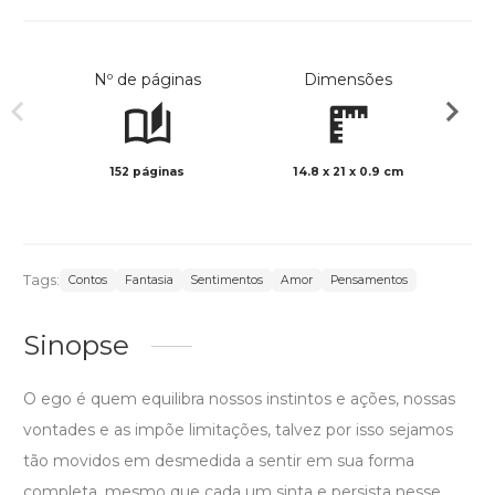
Nº de páginas
Dimensões
152 páginas
14.8 x 21 x 0.9 cm
Preto 
Tags:
Contos
Fantasia
Sentimentos
Amor
Pensamentos
Sinopse
O ego é quem equilibra nossos instintos e ações, nossas
vontades e as impõe limitações, talvez por isso sejamos
tão movidos em desmedida a sentir em sua forma
completa, mesmo que cada um sinta e persista nesse