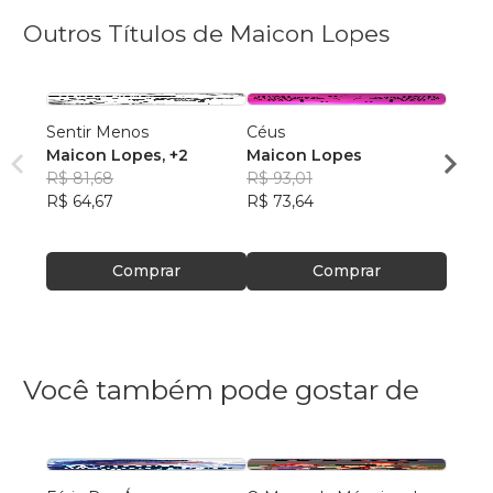
Outros Títulos de Maicon Lopes
Sentir Menos
Céus
Terra
Maicon Lopes
, +2
Maicon Lopes
Maic
R$ 81,68
R$ 93,01
R$ 93
R$ 64,67
R$ 73,64
R$ 73
Comprar
Comprar
Você também pode gostar de