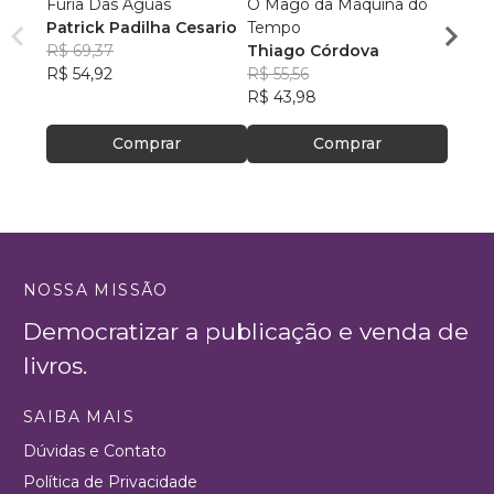
Fúria Das Águas
O Mago da Máquina do
O Lu
Patrick Padilha Cesario
Tempo
os So
R$ 69,37
Thiago Córdova
Dieg
R$ 54,92
R$ 55,56
R$ 45
R$ 43,98
R$ 35
Comprar
Comprar
NOSSA MISSÃO
Democratizar a publicação e venda de
livros.
SAIBA MAIS
Dúvidas e Contato
Política de Privacidade