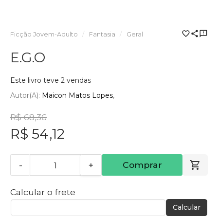
Ficção Jovem-Adulto
Fantasia
Geral
E.G.O
Este livro teve 2 vendas
Autor(a):
Maicon Matos Lopes
R$ 68,36
R$ 54,12
-
+
Comprar
Calcular o frete
Calcular