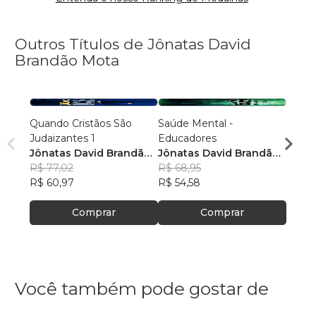
Outros Títulos de Jônatas David
Brandão Mota
Quando Cristãos São
Saúde Mental -
Quand
Judaizantes 1
Educadores
Judai
Jônatas David Brandão
Jônatas David Brandão
Jônat
Mota
R$ 77,02
Mota
R$ 68,95
Mota
R$ 78
R$ 60,97
R$ 54,58
R$ 62
Comprar
Comprar
Você também pode gostar de