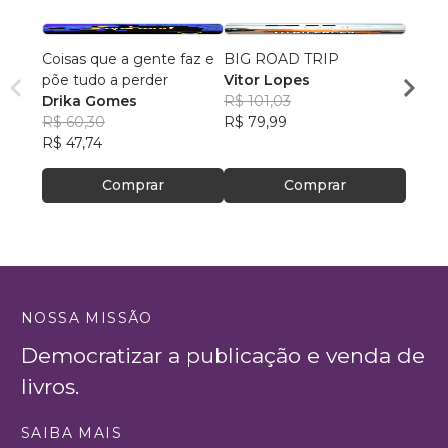
Coisas que a gente faz e
BIG ROAD TRIP
Deus 
põe tudo a perder
Vitor Lopes
Lilian
Drika Gomes
R$ 101,03
R$ 55
R$ 60,30
R$ 79,99
R$ 44
R$ 47,74
Comprar
Comprar
NOSSA MISSÃO
Democratizar a publicação e venda de
livros.
SAIBA MAIS