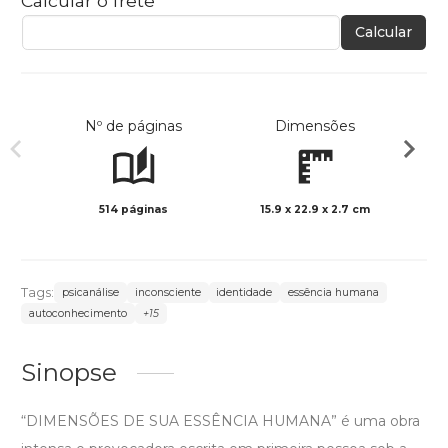
Calcular o frete
Calcular
Nº de páginas
Dimensões
514 páginas
15.9 x 22.9 x 2.7 cm
Preto 
Tags:
psicanálise
inconsciente
identidade
essência humana
autoconhecimento
+15
Sinopse
“DIMENSÕES DE SUA ESSÊNCIA HUMANA” é uma obra