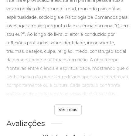
intensa e provocadora escrita em primeira pessoa sob a
voz simbólica de Sigmund Freud, reunindo psicanálise,
espiritualidade, sociologia e Psicologia de Comandos para
investigar a maior pergunta da existência humana: “Quem
sou eu?”. Ao longo do livro, o leitor é conduzido por
reflexões profundas sobre identidade, inconsciente,
traumas, desejos, culpa, religião, medo, construção social
da personalidade e autotransformação. A obra rompe
fronteiras entre ciência e espiritualidade, mostrando que o
ser humano não pode ser reduzido apenas ao cérebro, ao
comportamento ou à cultura. Cada capítulo confronta
máscaras emocionais, mecanismos de defesa e ilus ...
Ver mais
Avaliações