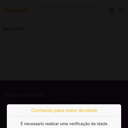
VOLTAR
NOSSA MISSÃO
Democratizar a publicação e venda de
Conteúdo para maior de idade
livros.
É necessario realizar uma verificação de idade
SAIBA MAIS