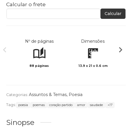
Calcular o frete
Calcular
Nº de páginas
Dimensões
88 páginas
13.9 x 21 x 0.6 cm
Preto 
Assuntos & Temas
,
Poesia
Categorias:
Tags:
poesia
poemas
coração partido
amor
saudade
+17
Sinopse