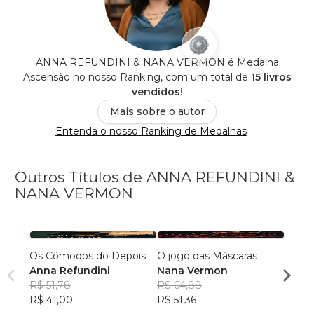
ANNA REFUNDINI & NANA VERMON é Medalha
Ascensão no nosso Ranking, com um total de
15 livros
vendidos!
Mais sobre o autor
Entenda o nosso Ranking de Medalhas
Outros Títulos de ANNA REFUNDINI &
NANA VERMON
Os Cômodos do Depois
O jogo das Máscaras
DESE
Anna Refundini
Nana Vermon
NANA
R$ 51,78
R$ 64,88
R$ 59
R$ 41,00
R$ 51,36
R$ 47