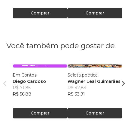
Comprar
Comprar
Você também pode gostar de
Em Contos
Seleta poética
O que
Diego Cardoso
Wagner Leal Guimarães
enten
R$ 71,85
R$ 42,84
ainda 
Carla
R$ 56,88
R$ 33,91
R$ 57
R$ 45
Comprar
Comprar