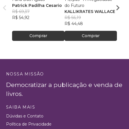
Patrick Padilha Cesario
do Futuro
DANI
R$ 69,37
KALLIKRATES WALLACE
R$ 36
R$ 54,92
R$ 56,19
R$ 29
R$ 44,48
Comprar
Comprar
NOSSA MISSÃO
Democratizar a publicação e venda de
livros.
SAIBA MAIS
Dúvidas e Contato
Política de Privacidade