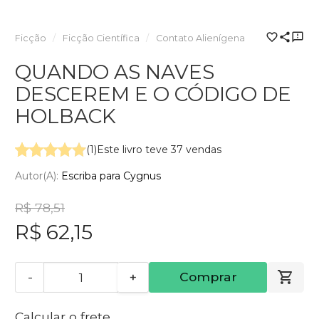
Ficção
Ficção Científica
Contato Alienígena
QUANDO AS NAVES
DESCEREM E O CÓDIGO DE
HOLBACK
(1)
Este livro teve 37 vendas
Autor(a):
Escriba para Cygnus
R$ 78,51
R$ 62,15
-
+
Comprar
Calcular o frete