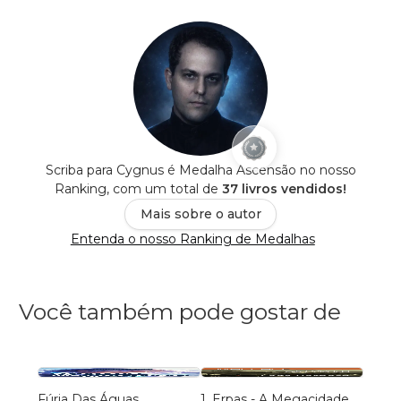
Scriba para Cygnus é Medalha Ascensão no nosso
Ranking, com um total de
37 livros vendidos!
Mais sobre o autor
Entenda o nosso Ranking de Medalhas
Você também pode gostar de
Fúria Das Águas
1 .Erpas - A Megacidade
A VI