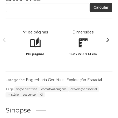
Calcular
Nº de páginas
Dimensões
196 páginas
15.2 x 22.8 x 1.1 cm
Preto 
Engenharia Genética
,
Exploração Espacial
Categorias:
Tags:
ficção científica
contato alienígena
exploração espacial
mistério
suspense
+2
Sinopse