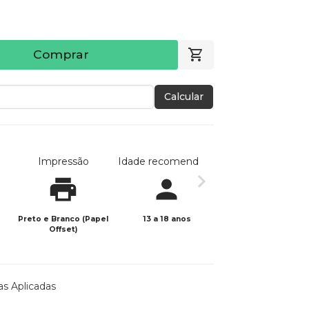
Comprar
Calcular
Impressão
Idade recomendada
Data de publicaç
Preto e Branco (Papel
13 a 18 anos
27/05/2026
Offset)
as Aplicadas