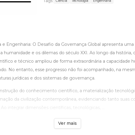
Tags:
Ciencia
Tecnologia
Engenharia
ia e Engenharia: O Desafio da Governança Global apresenta uma 
 da humanidade e os dilemas do século XXI. Ao longo da história,
tífico e técnico ampliou de forma extraordinária a capacidade
do. No entanto, esse progresso não foi acompanhado, na mesma
turas jurídicas e dos sistemas de governança.
onstrução do conhecimento científico, a materialização tecnológi
mação da civilização contemporânea, evidenciando tanto suas c
Ao integrar dimensões científicas, tecnológicas, ...
Ver mais