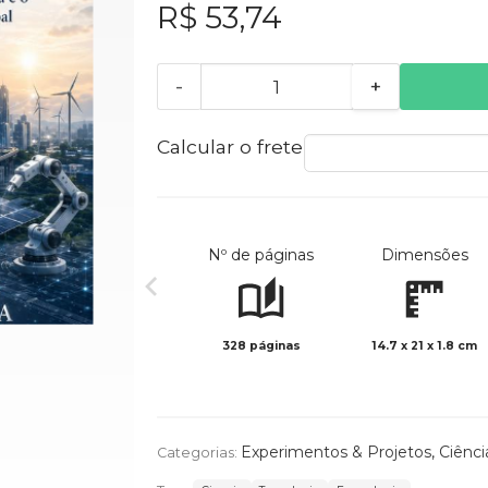
R$ 53,74
-
+
Calcular o frete
Nº de páginas
Dimensões
328 páginas
14.7 x 21 x 1.8 cm
Experimentos & Projetos
,
Ciênci
Categorias: