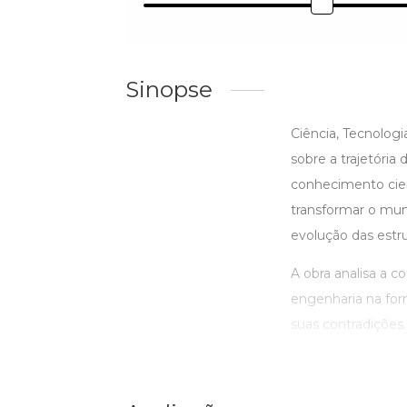
Sinopse
Ciência, Tecnolog
sobre a trajetória
conhecimento cien
transformar o mun
evolução das estru
A obra analisa a c
engenharia na for
suas contradições. 