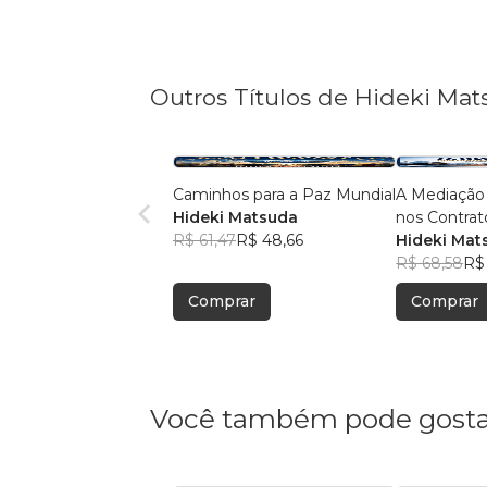
Outros Títulos de Hideki Ma
Caminhos para a Paz Mundial
A Mediação 
Hideki Matsuda
nos Contrat
R$ 61,47
R$ 48,66
Civil
Hideki Mat
R$ 68,58
R$
Comprar
Comprar
Você também pode gosta