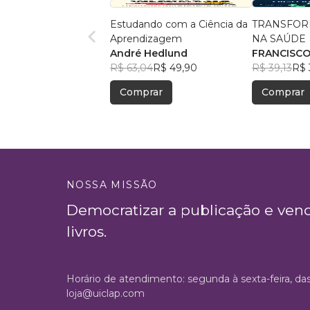
Estudando com a Ciência da
TRANSFOR
Aprendizagem
NA SAÚDE
André Hedlund
FRANCISC
R$ 63,04
R$ 49,90
DUARTE AR
R$ 39,13
R$ 
Comprar
Comprar
NOSSA MISSÃO
Democratizar a publicação e ven
livros.
Horário de atendimento: segunda à sexta-feira, da
loja@uiclap.com