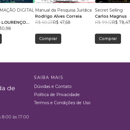
MAÇÃO DIGITAL
Manual da Pesquisa Jurídica
Secret Selling
Rodrigo Alves Correia
Carlos Magnus
O LOURENÇO
R$ 60,23
R$ 47,68
R$ 99,12
R$ 78,4
CE JUNIOR
30,98
Comprar
Comprar
SAIBA MAIS
Dúvidas e Contato
da de
Política de Privacidade
Termos e Condições de Uso
s 8:00 às 17:00