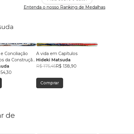
Entenda o nosso Ranking de Medalhas
tsuda
e Conciliação
A vida em Capítulos
os da Construção
Hideki Matsuda
suda
R$ 175,45
R$ 138,90
 54,30
Comprar
r de