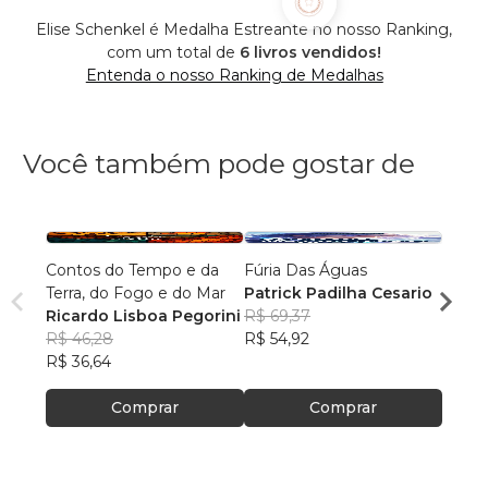
Elise Schenkel é Medalha Estreante no nosso Ranking,
com um total de
6 livros vendidos!
Entenda o nosso Ranking de Medalhas
Você também pode gostar de
Contos do Tempo e da
Fúria Das Águas
O Prí
Terra, do Fogo e do Mar
Patrick Padilha Cesario
Franc
Ricardo Lisboa Pegorini
R$ 69,37
R$ 61
R$ 46,28
R$ 54,92
R$ 48
R$ 36,64
Comprar
Comprar