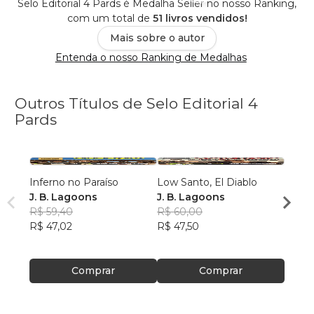
Selo Editorial 4 Pards é Medalha Seller no nosso Ranking,
com um total de
51 livros vendidos!
Mais sobre o autor
Entenda o nosso Ranking de Medalhas
Outros Títulos de Selo Editorial 4
Pards
Inferno no Paraíso
Low Santo, El Diablo
Pepê 
J. B. Lagoons
J. B. Lagoons
Jess
R$ 59,40
R$ 60,00
R$ 49
R$ 47,02
R$ 47,50
R$ 39
Comprar
Comprar