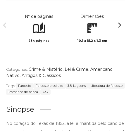
Nº de páginas
Dimensões
234 páginas
10.1 x 15.2 x 1.3 cm
Preto 
Crime & Mistério
,
Lei & Crime
,
Americano
Categorias:
Nativo
,
Antigos & Clássicos
Tags:
Faroeste
Faroeste brasileiro
J.B. Lagoons
Literatura de faroeste
Romance de banca
+34
Sinopse
No coração do Texas de 1852, a lei é mantida pelo cano de