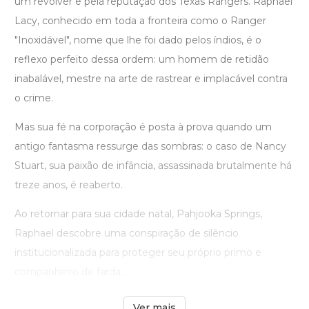
um revólver e pela reputação dos Texas Rangers. Raphael
Lacy, conhecido em toda a fronteira como o Ranger
"Inoxidável", nome que lhe foi dado pelos índios, é o
reflexo perfeito dessa ordem: um homem de retidão
inabalável, mestre na arte de rastrear e implacável contra
o crime.
Mas sua fé na corporação é posta à prova quando um
antigo fantasma ressurge das sombras: o caso de Nancy
Stuart, sua paixão de infância, assassinada brutalmente há
treze anos, é reaberto.
Ao retornar para sua cidade natal, Pahjooka Springs,
Raphael descobre uma conspiração de silêncio
institucionalizada para proteger seu próprio primo e
companheiro de farda, ...
Ver mais