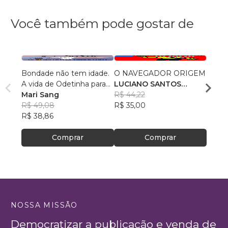
Você também pode gostar de
Bondade não tem idade.
O NAVEGADOR ORIGEM
O Mis
A vida de Odetinha para
LUCIANO SANTOS
Nazar
crianças. Conto bilíngue
Mari Sang
SANTANA
R$ 44,22
R$ 69
R$ 49,08
R$ 35,00
R$ 55,
R$ 38,86
Comprar
Comprar
NOSSA MISSÃO
Democratizar a publicação e venda de