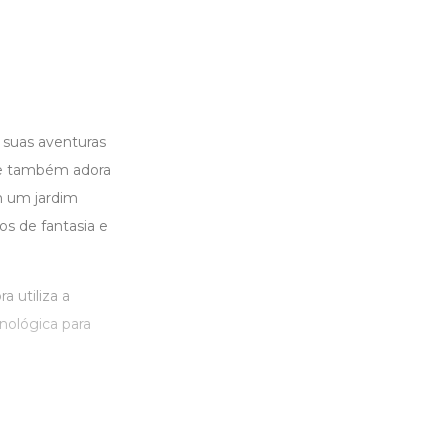
e suas aventuras
que também adora
m um jardim
s de fantasia e
a utiliza a
nológica para