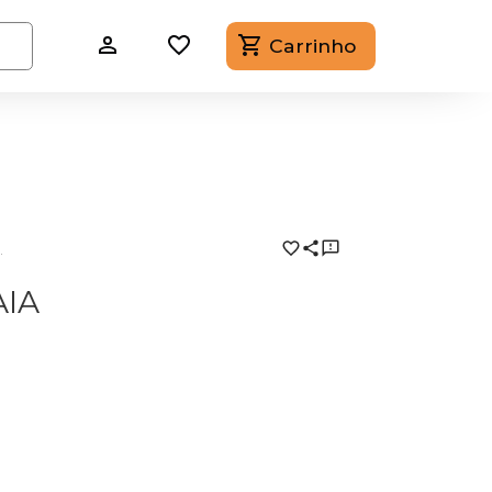
Carrinho
.
AIA