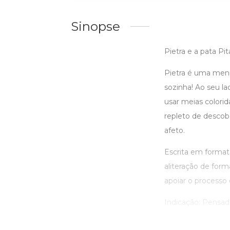
Sinopse
Pietra e a pata Pit
Pietra é uma menin
sozinha! Ao seu l
usar meias colori
repleto de descob
afeto.
Escrita em formato
aliteração de form
apoiar o processo 
Indicação: Pensado