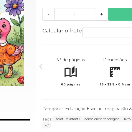
-
+
Calcular o frete
Nº de páginas
Dimensões
60 páginas
16 x 22.9 x 0.4 cm
Educação Escolar
,
Imaginação & 
Categorias:
Tags:
literatura infantil
consciência fonológica
livro
+8