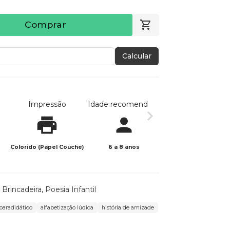
Comprar
Calcular
Impressão
Idade recomendada
Data de publicaç
Colorido (Papel Couche)
6 a 8 anos
26/05/2026
Brincadeira
,
Poesia Infantil
 paradidático
alfabetização lúdica
história de amizade