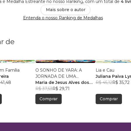
a é Medalha Estreante no nosso Ranking, com um total de
4 li
Mais sobre o autor
Entenda o nosso Ranking de Medalhas
r de
m Família
O SONHO DE YARA: A
Lia e Cau
eira
JORNADA DE UMA
Juliana Paiva Ly
 41,48
MENINA INDÍGENA
Maria de Jesus Alves dos
R$ 45,12
R$ 35,72
Santos
R$ 37,53
R$ 29,71
Comprar
Comprar