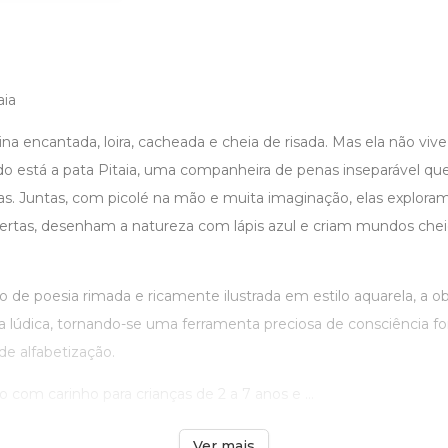
aia
a encantada, loira, cacheada e cheia de risada. Mas ela não viv
ado está a pata Pitaia, uma companheira de penas inseparável 
das. Juntas, com picolé na mão e muita imaginação, elas explora
ertas, desenham a natureza com lápis azul e criam mundos cheio
 de poesia rimada e ricamente ilustrada em estilo aquarela, a obr
a lúdica, tornando-se uma ferramenta preciosa de consciência fo
de alfabetização.
 com carinho para crianças de 2 a 7 anos e ...
Ver mais