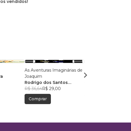
vros vendidos!
As Aventuras Imaginárias de
A Mamãe é Cientista
ra
Joaquim
Fernanda Staniscuas
Rodrigo dos Santos
R$ 34,54
R$ 27,34
Martinez
R$ 36,64
R$ 29,00
Comprar
Comprar