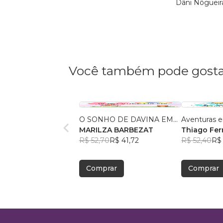
Dâni Nôgueir
Você também pode gosta
O SONHO DE DAVINA EM...
Aventuras e
MARILZA BARBEZAT
Thiago Ferr
R$ 52,70
R$ 41,72
R$ 52,40
R$
Comprar
Comprar