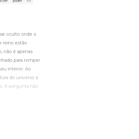
cifer
poder
+11
iar oculto onde o
e reino estão
o, não é apenas
enhado para romper
u interior. Ao
tura do universo e
s. A pergunta não