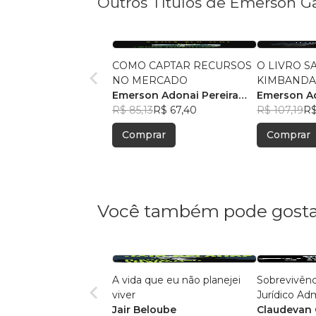
Outros Títulos de Emerson 
COMO CAPTAR RECURSOS
O LIVRO 
NO MERCADO
KIMBAND
Emerson Adonai Pereira
Emerson A
Gama
R$ 85,13
R$ 67,40
R$ 107,19
R$
Comprar
Comprar
Você também pode gosta
A vida que eu não planejei
Sobrevivênci
viver
Jurídico Adm
Jair Beloube
Claudevan 