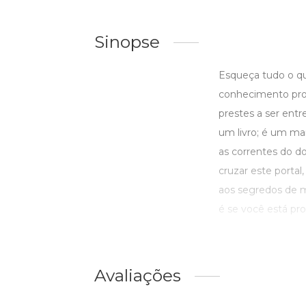
Sinopse
Esqueça tudo o qu
conhecimento proi
prestes a ser ent
um livro; é um ma
as correntes do do
cruzar este portal
aos segredos de m
é se você está pron
Avaliações