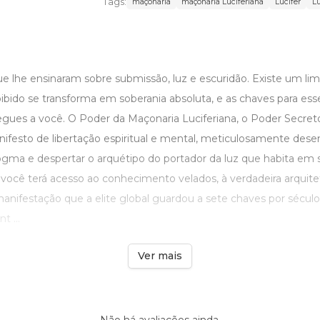
Tags:
maçonaria
maçonaria Luciferiana
Lucifer
Lú
e lhe ensinaram sobre submissão, luz e escuridão. Existe um lim
bido se transforma em soberania absoluta, e as chaves para ess
regues a você. O Poder da Maçonaria Luciferiana, o Poder Secret
nifesto de libertação espiritual e mental, meticulosamente des
gma e despertar o arquétipo do portador da luz que habita em se
, você terá acesso ao conhecimento velados, à verdadeira arquite
anifestação que a elite global guardou a sete chaves por século
t ...
Ver mais