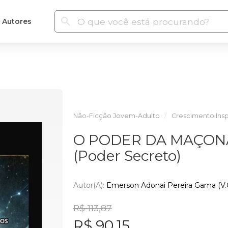
Autores
Não-Ficção Jovem-Adulto
Crescimento Insp
O PODER DA MAÇONA
(Poder Secreto)
Autor(a):
Emerson Adonai Pereira Gama (V.G.
R$ 113,87
R$ 90,15