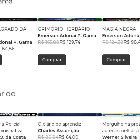
Gama
SAGRADO DA
GRIMÓRIO HERBÁRIO
MAGIA NEGRA
A
Emerson Adonai P. Gama
Emerson Adonai
donai P. Gama
R$ 163,88
R$ 129,74
R$ 124,38
R$ 98,
 84,86
Comprar
Comprar
r de
a Policial
O diário do aprendiz
Mergulhe na pre
inistrativa
Charles Assunção
aprecie melhor a 
Q. da Costa
R$ 80,84
R$ 64,00
Werner Silveira