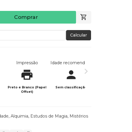
Comprar
Calcular
Impressão
Idade recomendada
Data de publicaç
Preto e Branco (Papel
Sem classificação
26/05/2026
Offset)
dade
,
Alquimia
,
Estudos de Magia
,
Mistérios