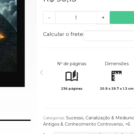
-
+
Calcular o frete
Nº de páginas
Dimensões
236 páginas
20.9 x 29.7 x 1.3 cm
Sucesso
,
Canalização & Mediuni
Categorias:
Antigos & Conhecimento Controverso
,
+6