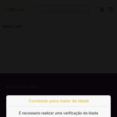
VOLTAR
NOSSA MISSÃO
Democratizar a publicação e venda de
Conteúdo para maior de idade
livros.
É necessario realizar uma verificação de idade
SAIBA MAIS