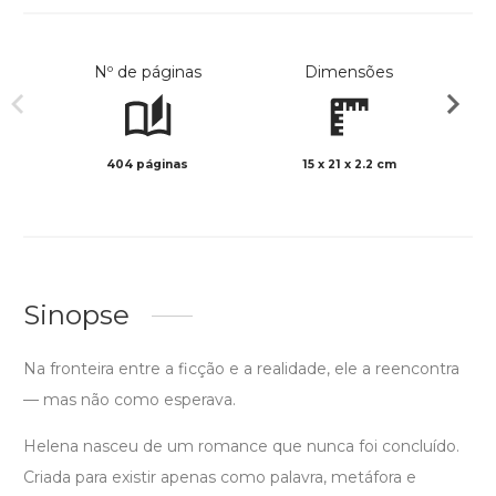
Nº de páginas
Dimensões
404 páginas
15 x 21 x 2.2 cm
Preto 
Sinopse
Na fronteira entre a ficção e a realidade, ele a reencontra
— mas não como esperava.
Helena nasceu de um romance que nunca foi concluído.
Criada para existir apenas como palavra, metáfora e