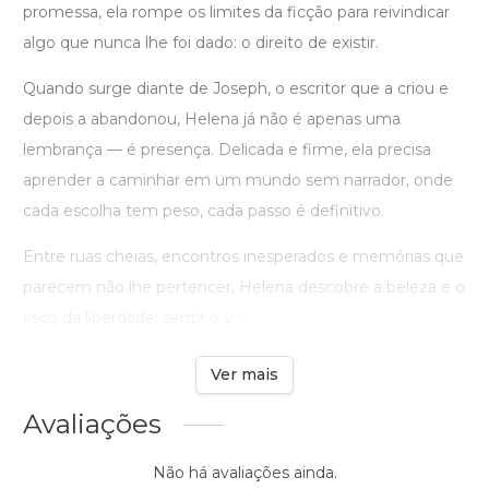
promessa, ela rompe os limites da ficção para reivindicar
algo que nunca lhe foi dado: o direito de existir.
Quando surge diante de Joseph, o escritor que a criou e
depois a abandonou, Helena já não é apenas uma
lembrança — é presença. Delicada e firme, ela precisa
aprender a caminhar em um mundo sem narrador, onde
cada escolha tem peso, cada passo é definitivo.
Entre ruas cheias, encontros inesperados e memórias que
parecem não lhe pertencer, Helena descobre a beleza e o
risco da liberdade: sentir o v ...
Ver mais
Avaliações
Não há avaliações ainda.