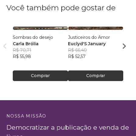
Você também pode gostar de
Sombras do desejo
Justiceiros do Amor
Encefa
Carla Brólia
Euclyd'S January
Jeffe
R$ 70,71
R$ 66,40
Olivei
R$ 29
R$ 55,98
R$ 52,57
R$ 23
Comprar
Comprar
NOSSA MISSÃO
Democratizar a publicação e venda de