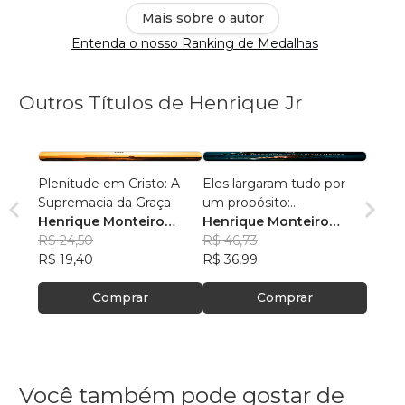
Mais sobre o autor
Entenda o nosso Ranking de Medalhas
Outros Títulos de Henrique Jr
Plenitude em Cristo: A
Eles largaram tudo por
Supremacia da Graça
um propósito:
Henrique Monteiro
Relacionamento
Henrique Monteiro
Junior
R$ 24,50
Junior
R$ 46,73
R$ 19,40
R$ 36,99
Comprar
Comprar
Você também pode gostar de