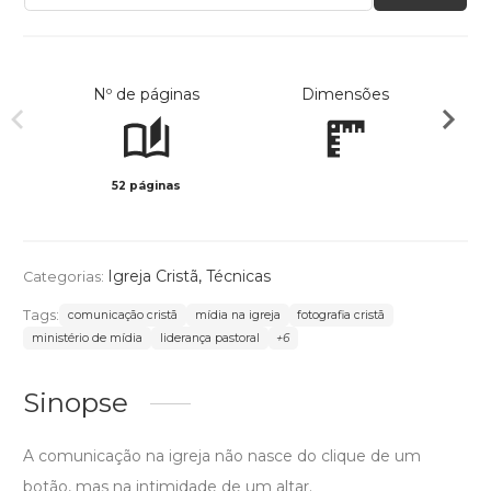
Nº de páginas
Dimensões
52 páginas
Preto 
Igreja Cristã
,
Técnicas
Categorias:
Tags:
comunicação cristã
mídia na igreja
fotografia cristã
ministério de mídia
liderança pastoral
+6
Sinopse
A comunicação na igreja não nasce do clique de um
botão, mas na intimidade de um altar.