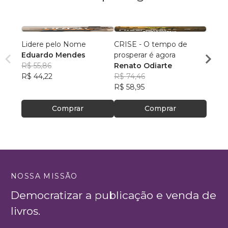
Lidere pelo Nome
CRISE - O tempo de
UM C
Eduardo Mendes
prosperar é agora
MEDI
R$ 55,86
Renato Odiarte
LEON
R$ 44,22
R$ 74,46
MART
R$ 64
R$ 58,95
R$ 51
Comprar
Comprar
NOSSA MISSÃO
Democratizar a publicação e venda de
livros.