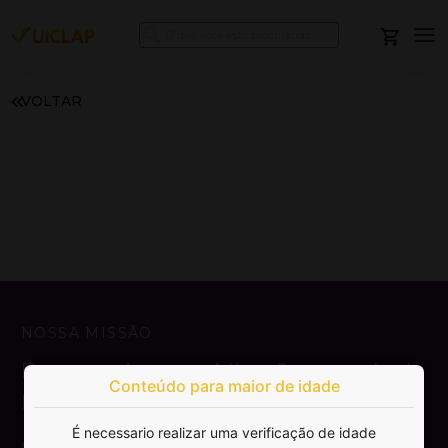
VOLTAR
NOSSA MISSÃO
Democratizar a publicação e venda de
Conteúdo para maior de idade
livros.
É necessario realizar uma verificação de idade
SAIBA MAIS