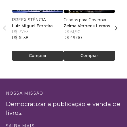
PREEXISTÊNCIA
Criados para Governar
O diár
Luiz Miguel Ferreira
Zelma Verneck Lemos
Charl
R$ 77,53
R$ 61,90
R$ 80
R$ 61,38
R$ 49,00
R$ 64
Comprar
Comprar
NOSSA MISSÃO
Democratizar a publicação e venda de
livros.
SAIBA MAIS