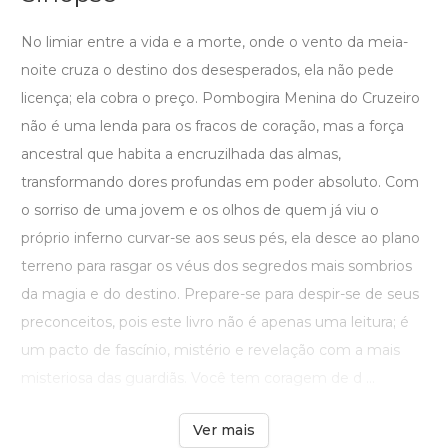
No limiar entre a vida e a morte, onde o vento da meia-
noite cruza o destino dos desesperados, ela não pede
licença; ela cobra o preço. Pombogira Menina do Cruzeiro
não é uma lenda para os fracos de coração, mas a força
ancestral que habita a encruzilhada das almas,
transformando dores profundas em poder absoluto. Com
o sorriso de uma jovem e os olhos de quem já viu o
próprio inferno curvar-se aos seus pés, ela desce ao plano
terreno para rasgar os véus dos segredos mais sombrios
da magia e do destino. Prepare-se para despir-se de seus
preconceitos, pois este livro não é apenas uma leitura; é
um pacto de fascínio, mistério e revelação com a mais
misteriosa das guardiãs. Você tem coragem de d ...
Ver mais