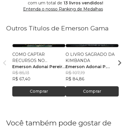
com um total de
13 livros vendidos!
Entenda o nosso Ranking de Medalhas
Outros Títulos de Emerson Gama
COMO CAPTAR
O LIVRO SAGRADO DA
GRIM
RECURSOS NO
KIMBANDA
Emers
MERCADO
Emerson Adonai Pereira
Emerson Adonai P.
Gam
R$ 16
Gama
R$ 85,13
Gama
R$ 107,19
R$ 12
R$ 67,40
R$ 84,86
Comprar
Comprar
Você também pode gostar de