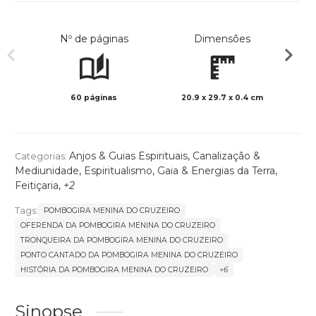
Nº de páginas
Dimensões
60 páginas
20.9 x 29.7 x 0.4 cm
Preto 
Anjos & Guias Espirituais
,
Canalização &
Categorias:
Mediunidade
,
Espiritualismo
,
Gaia & Energias da Terra
,
Feitiçaria
,
+2
Tags:
POMBOGIRA MENINA DO CRUZEIRO
OFERENDA DA POMBOGIRA MENINA DO CRUZEIRO
TRONQUEIRA DA POMBOGIRA MENINA DO CRUZEIRO
PONTO CANTADO DA POMBOGIRA MENINA DO CRUZEIRO
HISTÓRIA DA POMBOGIRA MENINA DO CRUZEIRO
+6
Sinopse