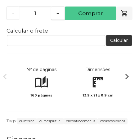
-
+
Comprar
Calcular o frete
Calcular
Nº de páginas
Dimensões
160 páginas
13.9 x 21 x 0.9 cm
Preto 
Tags:
curafisica
curaespiritual
encontrocomdeus
estudosbíblicos