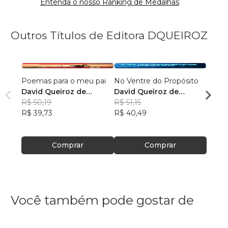
Entenda o nosso Ranking de Medalhas
Outros Títulos de Editora DQUEIROZ
Poemas para o meu pai
No Ventre do Propósito
Capel
David Queiroz de
David Queiroz de
Vidas
Oliveira
R$ 50,19
, +39
Oliveira
R$ 51,15
David
R$ 39,73
R$ 40,49
Olivei
R$ 61,
R$ 48
Comprar
Comprar
Você também pode gostar de