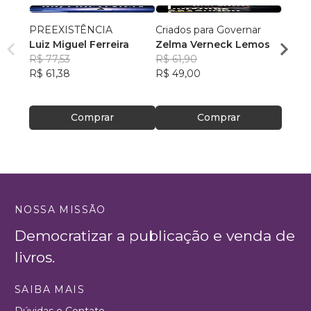
PREEXISTÊNCIA
Criados para Governar
A Sen
Luiz Miguel Ferreira
Zelma Verneck Lemos
Samue
R$ 77,53
R$ 61,90
Chies
R$ 94
R$ 61,38
R$ 49,00
R$ 75
Comprar
Comprar
NOSSA MISSÃO
Democratizar a publicação e venda de
livros.
SAIBA MAIS