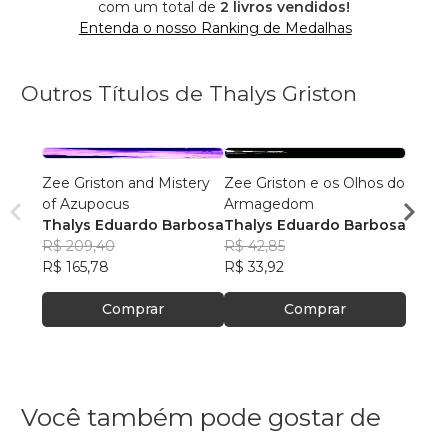
com um total de
2 livros vendidos!
Entenda o nosso Ranking de Medalhas
Outros Títulos de Thalys Griston
Zee Griston and Mistery
Zee Griston e os Olhos do
Zee G
of Azupocus
Armagedom
of Az
Thalys Eduardo Barbosa
Thalys Eduardo Barbosa
Thaly
R$ 209,40
R$ 42,85
R$ 21
R$ 165,78
R$ 33,92
R$ 16
Comprar
Comprar
Você também pode gostar de