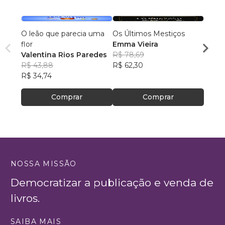
O leão que parecia uma
Os Últimos Mestiços
Lia e
flor
Emma Vieira
Julia
Valentina Rios Paredes
R$ 78,69
R$ 45
R$ 43,88
R$ 62,30
R$ 35
R$ 34,74
Comprar
Comprar
NOSSA MISSÃO
Democratizar a publicação e venda de
livros.
SAIBA MAIS