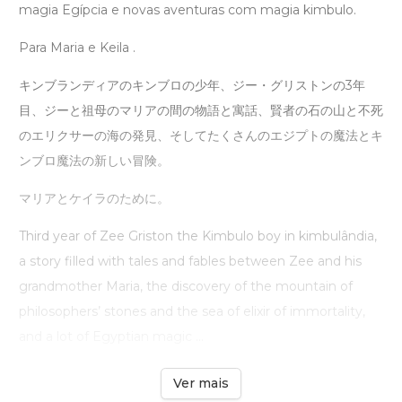
magia Egípcia e novas aventuras com magia kimbulo.
Para Maria e Keila .
キンブランディアのキンブロの少年、ジー・グリストンの3年
目、ジーと祖母のマリアの間の物語と寓話、賢者の石の山と不死
のエリクサーの海の発見、そしてたくさんのエジプトの魔法とキ
ンブロ魔法の新しい冒険。
マリアとケイラのために。
Third year of Zee Griston the Kimbulo boy in kimbulândia,
a story filled with tales and fables between Zee and his
grandmother Maria, the discovery of the mountain of
philosophers’ stones and the sea of ​​elixir of immortality,
and a lot of Egyptian magic ...
Ver mais