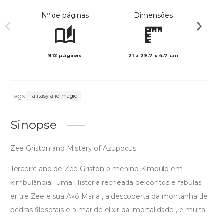
Nº de páginas
Dimensões
912 páginas
21 x 29.7 x 4.7 cm
Preto 
Tags:
fantasy and magic
Sinopse
Zee Griston and Mistery of Azupocus
Terceiro ano de Zee Griston o menino Kimbulo em
kimbulândia , uma História recheada de contos e fabulas
entre Zee e sua Avó Maria , a descoberta da montanha de
pedras filosofais e o mar de elixir da imortalidade , e muita