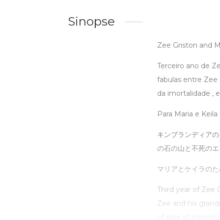
Sinopse
Zee Griston and M
Terceiro ano de Z
fabulas entre Zee 
da imortalidade ,
Para Maria e Keila 
キンブランディアの
の石の山と不死のエ
マリアとケイラのた
Third year of Zee 
Zee and his grand
of ​​elixir of immor