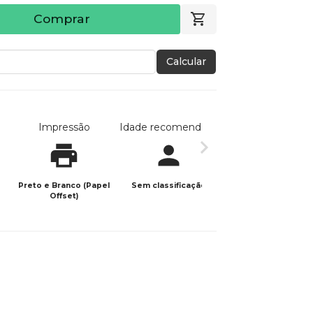
Comprar
Calcular
Impressão
Idade recomendada
Data de publicaç
Preto e Branco (Papel
Sem classificação
15/04/2022
Offset)