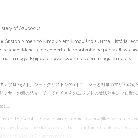
istery of Azupocus
ee Griston o menino Kimbulo em kimbulândia , uma História rec
e sua Avó Maria , a descoberta da montanha de pedras filosofais e
 e muita magia Egípcia e novas aventuras com magia kimbulo.
.
キンブロの少年、ジー・グリストンの3年目、ジーと祖母のマリアの間
リクサーの海の発見、そしてたくさんのエジプトの魔法とキンブロ魔法
めに。
Griston the Kimbulo boy in kimbulândia, a story filled with tales 
mother Maria, the discovery of the mountain of philosophers’ st
tality, and a lot of Egyptian magic ...