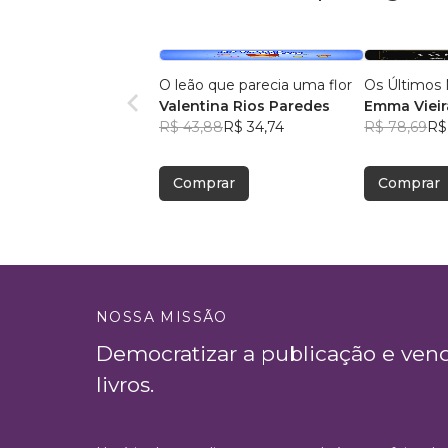
O leão que parecia uma flor
Os Últimos 
Valentina Rios Paredes
Emma Vieir
R$ 43,88
R$ 34,74
R$ 78,69
R$
Comprar
Comprar
NOSSA MISSÃO
Democratizar a publicação e ven
livros.