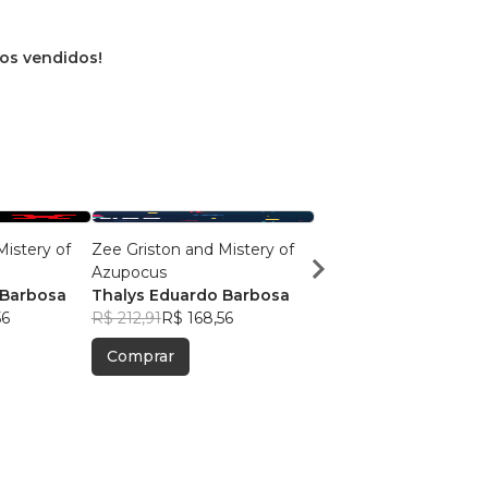
ros vendidos!
Mistery of
Zee Griston and Mistery of
Zee Griston and Mister
Azupocus
Azupocus
 Barbosa
Thalys Eduardo Barbosa
Thalys Eduardo Barb
56
R$ 212,91
R$ 168,56
R$ 212,91
R$ 168,56
Comprar
Comprar