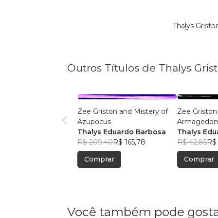
Thalys Grist
Outros Títulos de Thalys Gris
Zee Griston and Mistery of
Zee Griston
Azupocus
Armagedo
Thalys Eduardo Barbosa
Thalys Edu
R$ 209,40
R$ 165,78
R$ 42,85
R$ 
Comprar
Comprar
Você também pode gosta