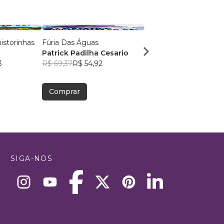
istorinhas
Fúria Das Águas
Doc Springer
Patrick Padilha Cesario
Enzo Maia Springer d
3
R$ 69,37
R$ 54,92
Menezes
R$ 59,25
R$ 46,91
Comprar
Comprar
SIGA-NOS