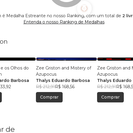
on é Medalha Estreante no nosso Ranking, com um total de
2 liv
Entenda o nosso Ranking de Medalhas
ton
 e os Olhos do
Zee Griston and Mistery of
Zee Griston and 
m
Azupocus
Azupocus
ardo Barbosa
Thalys Eduardo Barbosa
Thalys Eduardo
33,92
R$ 212,91
R$ 168,56
R$ 212,91
R$ 168,
Comprar
Comprar
r de