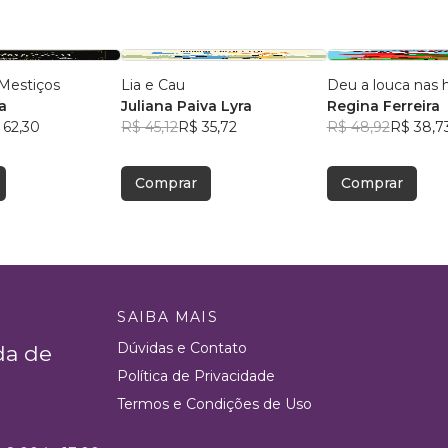
Mestiços
Lia e Cau
Deu a louca nas h
a
Juliana Paiva Lyra
Regina Ferreira
 62,30
R$ 45,12
R$ 35,72
R$ 48,92
R$ 38,7
Comprar
Comprar
SAIBA MAIS
Dúvidas e Contato
da de
Política de Privacidade
Termos e Condições de Uso