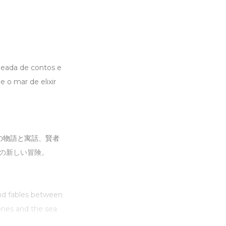
heada de contos e
 o mar de elixir
の物語と寓話、賢者
の新しい冒険。
and fables between
ones and the sea