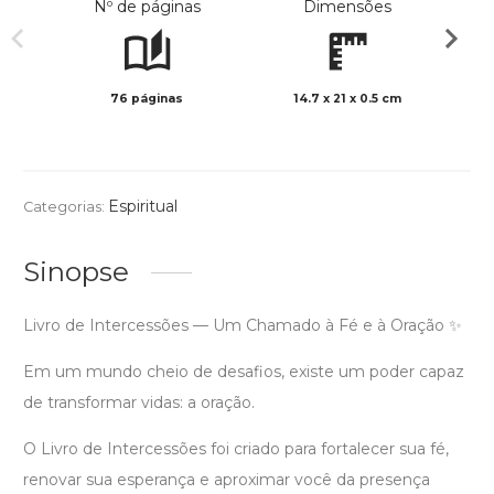
Nº de páginas
Dimensões
76 páginas
14.7 x 21 x 0.5 cm
Preto 
Espiritual
Categorias:
Sinopse
Livro de Intercessões — Um Chamado à Fé e à Oração ✨
Em um mundo cheio de desafios, existe um poder capaz
de transformar vidas: a oração.
O Livro de Intercessões foi criado para fortalecer sua fé,
renovar sua esperança e aproximar você da presença