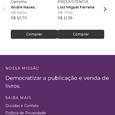
Caminho
PREEXISTÊNCIA
A Vid
André Naves.:
Luiz Miguel Ferreira
Edso
R$ 64,04
R$ 77,53
R$ 46
R$ 50,70
R$ 61,38
R$ 36
Comprar
Comprar
NOSSA MISSÃO
Democratizar a publicação e venda de
livros.
SAIBA MAIS
Dúvidas e Contato
Política de Privacidade