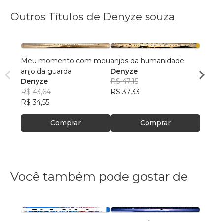
Outros Títulos de Denyze souza
Meu momento com meu
anjos da humanidade
o cha
anjo da guarda
Denyze
deny
Denyze
R$ 47,15
R$ 48
R$ 43,64
R$ 37,33
R$ 38
R$ 34,55
Comprar
Comprar
Você também pode gostar de