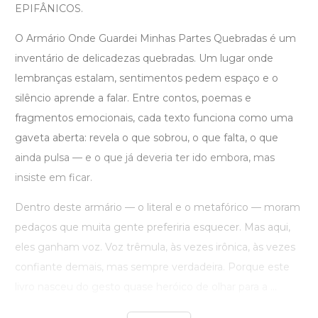
EPIFÂNICOS.
O Armário Onde Guardei Minhas Partes Quebradas é um
inventário de delicadezas quebradas. Um lugar onde
lembranças estalam, sentimentos pedem espaço e o
silêncio aprende a falar. Entre contos, poemas e
fragmentos emocionais, cada texto funciona como uma
gaveta aberta: revela o que sobrou, o que falta, o que
ainda pulsa — e o que já deveria ter ido embora, mas
insiste em ficar.
Dentro deste armário — o literal e o metafórico — moram
pedaços que muita gente preferiria esquecer. Mas aqui,
eles ganham voz. Voz trêmula, às vezes irônica, às vezes
confiante demais, mas sempre verdadeira. Porque este
livro nasceu do gesto quase heróico de olhar para a ...