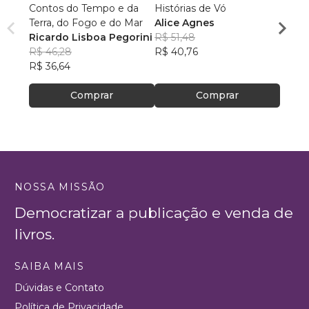
Contos do Tempo e da
Histórias de Vó
HIST
Terra, do Fogo e do Mar
Alice Agnes
JARD
Ricardo Lisboa Pegorini
R$ 51,48
Mari
R$ 46,28
R$ 40,76
Figue
R$ 51,
R$ 36,64
R$ 40
Comprar
Comprar
NOSSA MISSÃO
Democratizar a publicação e venda de
livros.
SAIBA MAIS
Dúvidas e Contato
Política de Privacidade