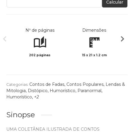
Calcular
Nº de páginas
Dimensões
202 páginas
15 x 21 x 1.2 cm
Preto 
Contos de Fadas, Contos Populares, Lendas &
Categorias:
Mitologia
,
Distópico
,
Humorístico
,
Paranormal
,
Humorístico
,
+2
Sinopse
UMA COLETÂNEA ILUSTRADA DE CONTOS