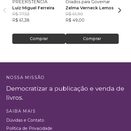
PREEXISTÊNCIA
Criados para Governar
A Sen
Luiz Miguel Ferreira
Zelma Verneck Lemos
Samue
R$ 77,53
R$ 61,90
Chies
R$ 94
R$ 61,38
R$ 49,00
R$ 75
Comprar
Comprar
NOSSA MISSÃO
Democratizar a publicação e venda de
livros.
SAIBA MAIS
Dúvidas e Contato
Política de Privacidade