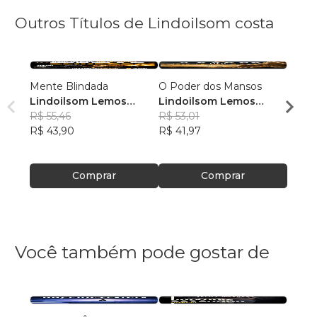
Outros Títulos de Lindoilsom costa
Mente Blindada
O Poder dos Mansos
Histó
Lindoilsom Lemos
Lindoilsom Lemos
Lind
costa
R$ 55,46
costa
R$ 53,01
costa
R$ 64
R$ 43,90
R$ 41,97
R$ 51,
Comprar
Comprar
Você também pode gostar de