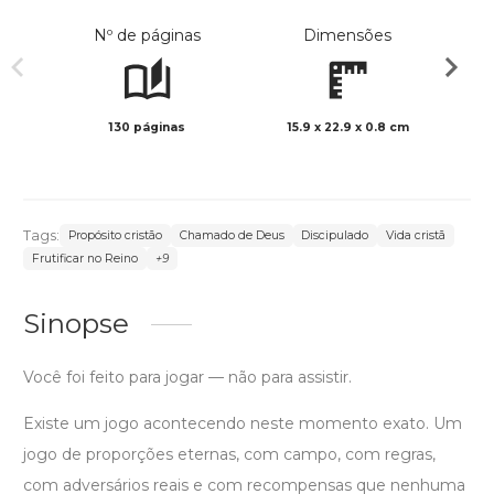
Nº de páginas
Dimensões
130 páginas
15.9 x 22.9 x 0.8 cm
Preto 
Tags:
Propósito cristão
Chamado de Deus
Discipulado
Vida cristã
Frutificar no Reino
+9
Sinopse
Você foi feito para jogar — não para assistir.
Existe um jogo acontecendo neste momento exato. Um
jogo de proporções eternas, com campo, com regras,
com adversários reais e com recompensas que nenhuma