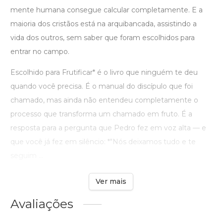
mente humana consegue calcular completamente. E a
maioria dos cristãos está na arquibancada, assistindo a
vida dos outros, sem saber que foram escolhidos para
entrar no campo.
Escolhido para Frutificar* é o livro que ninguém te deu
quando você precisa. É o manual do discípulo que foi
chamado, mas ainda não entendeu completamente o
processo que transforma um chamado em fruto. É a
resposta para a pergunta que Pedro fez em voz alta — e
que você já fez em silêncio: *"Nós deixamos tudo e te
seguim ...
Ver mais
Avaliações