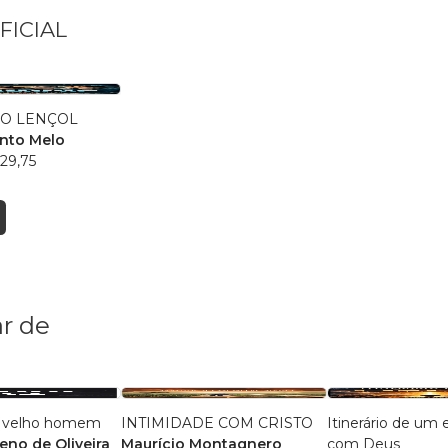
FICIAL
DO LENÇOL
nto Melo
29,75
r de
m velho homem
INTIMIDADE COM CRISTO
Itinerário de um
eno de Oliveira
Maurício Montagnero
com Deus