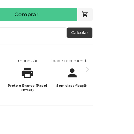
Comprar
Calcular
Impressão
Idade recomendada
Data de publicaç
Preto e Branco (Papel
Sem classificação
22/05/2026
Offset)