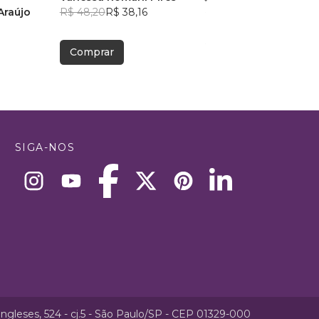
 Araújo
R$ 48,20
R$ 38,16
R$ 45,12
R$ 35,72
Comprar
Comprar
SIGA-NOS
ngleses, 524 - cj.5 - São Paulo/SP - CEP 01329-000