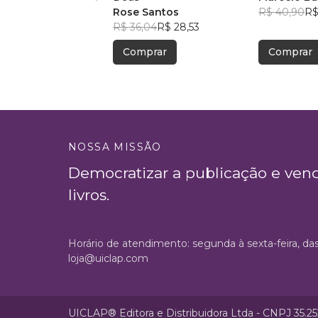
Rose Santos
R$ 40,90
R$
R$ 36,04
R$ 28,53
Comprar
Comprar
NOSSA MISSÃO
Democratizar a publicação e ven
livros.
Horário de atendimento: segunda à sexta-feira, da
loja@uiclap.com
UICLAP® Editora e Distribuidora Ltda - CNPJ 35.2