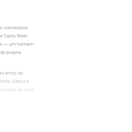
s, concessões
el Canto Melo
ansão — um homem
 do próprio
ta antes de
nte, bíblica e
os perigos de uma