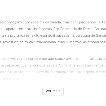
ão começam com rebeldia declarada, mas com pequenos flerte
olhas aparentemente inofensivas. Em Brincando de Pecar, Abima
or uma profunda reflexão espiritual baseada na trajetória de S
, revestido de força extraordinária, mas vulnerável às armadilhas
as, o livro revela como o pecado seduz antes de destruir, encan
ete prazer enquanto conduz à ruína. Com uma linguagem impacta
ronta a relativização do pecado, o enfraquecimento espiritual e 
ilância e da ...
Ver mais