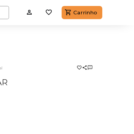
Carrinho
al
AR