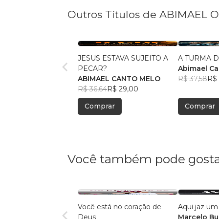
Outros Títulos de ABIMAEL O
JESUS ESTAVA SUJEITO A
A TURMA 
PECAR?
Abimael Ca
ABIMAEL CANTO MELO
R$ 37,58
R$ 
R$ 36,64
R$ 29,00
Comprar
Comprar
Você também pode gosta
Você está no coração de
Aqui jaz u
Deus
Marcelo Bu