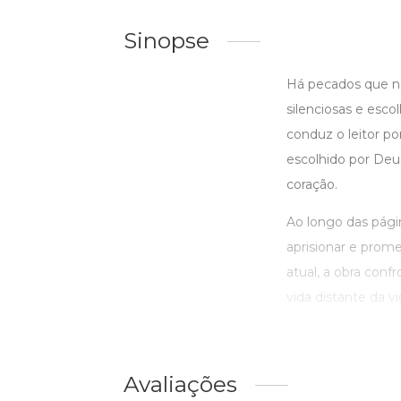
Sinopse
Há pecados que n
silenciosas e esc
conduz o leitor p
escolhido por Deus
coração.
Ao longo das págin
aprisionar e prom
atual, a obra conf
vida distante da vig
Avaliações