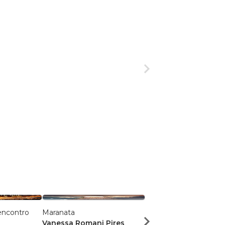
 encontro
Maranata
Reconectar
Vanessa Romani Pires
Luiz Eduardo Coca M