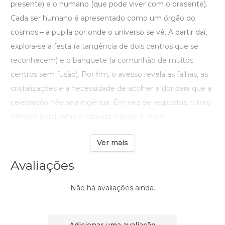
presente) e o humano (que pode viver com o presente).
Cada ser humano é apresentado como um órgão do
cosmos – a pupila por onde o universo se vê. A partir daí,
explora-se a festa (a tangência de dois centros que se
reconhecem) e o banquete (a comunhão de muitos
centros sem fusão). Por fim, o avesso revela as falhas, as
cristalizações e a necessidade de acolher a dor para que a
celebração não seja ingênua. Em vez de respostas, o livro
oferece perguntas e convida o leitor a teste ...
Ver mais
Avaliações
Não há avaliações ainda.
Adicionar uma avaliação