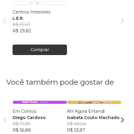
Centros Interiores
L.E.R.
R$ 37,67
R$ 29,82
Comprar
Você também pode gostar de
Em Contos
Ah! Agora Entendi
Selet
Diego Cardoso
Isabela Couto Machado
Wagne
R$ 71,85
R$ 68,04
R$ 42
R$ 56,88
R$ 53,87
R$ 33