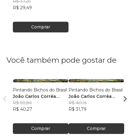
Moura
R$ 37,25
R$ 29,49
Comprar
Você também pode gostar de
Pintando Bichos do Brasil
Pintando Bichos do Brasil
Ajude
João Carlos Corrêa
João Carlos Corrêa
jardim
Caminha
R$ 50,86
Caminha
R$ 40,16
Karin
R$ 40,27
R$ 31,79
Cast
R$ 47
R$ 37
Comprar
Comprar