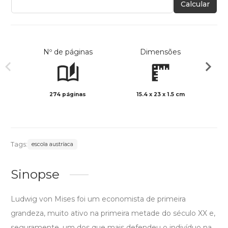
Calcular
Nº de páginas
Dimensões
274 páginas
15.4 x 23 x 1.5 cm
Preto 
Tags:
escola austríaca
Sinopse
Ludwig von Mises foi um economista de primeira
grandeza, muito ativo na primeira metade do século XX e,
seguramente, um dos que mais defendeu o indivíduo na