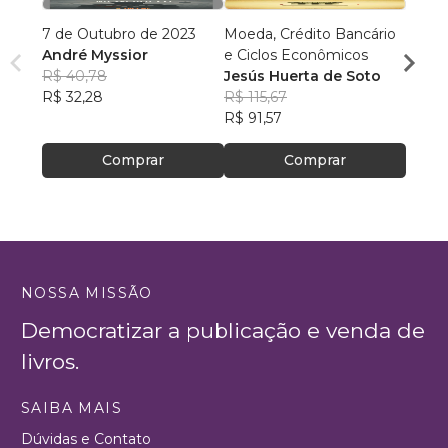
7 de Outubro de 2023
Moeda, Crédito Bancário
Realid
André Myssior
e Ciclos Econômicos
Leon
R$ 40,78
Jesús Huerta de Soto
R$ 13
R$ 32,28
R$ 115,67
R$ 10
R$ 91,57
Comprar
Comprar
NOSSA MISSÃO
Democratizar a publicação e venda de
livros.
SAIBA MAIS
Dúvidas e Contato