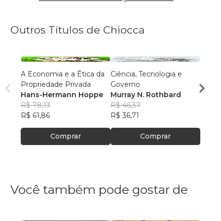
Outros Títulos de Chiocca
A Economia e a Ética da
Ciência, Tecnologia e
Contr
Propriedade Privada
Governo
Llewe
Hans-Hermann Hoppe
Murray N. Rothbard
Jr.
R$ 47
R$ 78,13
R$ 46,37
R$ 37
R$ 61,86
R$ 36,71
Comprar
Comprar
Você também pode gostar de