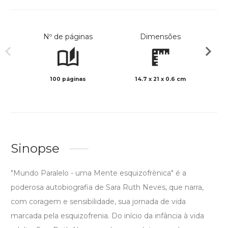
Nº de páginas
Dimensões
100 páginas
14.7 x 21 x 0.6 cm
Preto 
Sinopse
"Mundo Paralelo - uma Mente esquizofrènica" é a
poderosa autobiografia de Sara Ruth Neves, que narra,
com coragem e sensibilidade, sua jornada de vida
marcada pela esquizofrenia. Do início da infância à vida