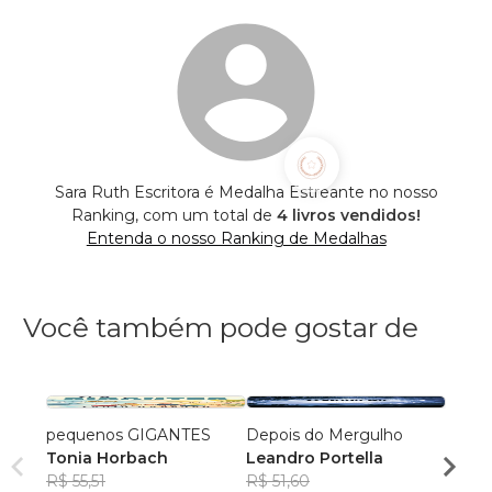
Sara Ruth Escritora é Medalha Estreante no nosso
Ranking, com um total de
4 livros vendidos!
Entenda o nosso Ranking de Medalhas
Você também pode gostar de
pequenos GIGANTES
Depois do Mergulho
Morrer
Tonia Horbach
Leandro Portella
Roger
R$ 55,51
R$ 51,60
Barb
R$ 49