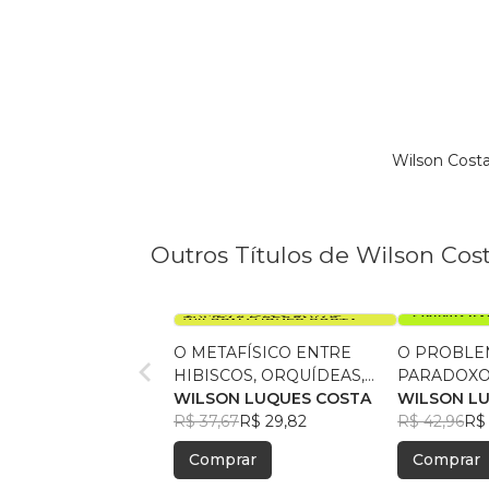
Wilson Cost
Outros Títulos de Wilson Cos
O METAFÍSICO ENTRE
O PROBLE
HIBISCOS, ORQUÍDEAS,
PARADOXO
TULIPAS E BEGÔNIAS
WILSON LUQUES COSTA
OUTROS T
WILSON L
R$ 37,67
R$ 29,82
R$ 42,96
R$ 
Comprar
Comprar