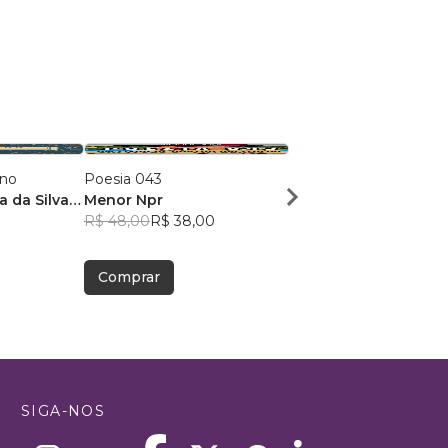
ano
Poesia 043
Dose Poética de Mun
a da Silva
Menor Npr
Victor Sousa Silva
R$ 48,00
R$ 38,00
R$ 49,41
R$ 39,12
Comprar
Comprar
SIGA-NOS