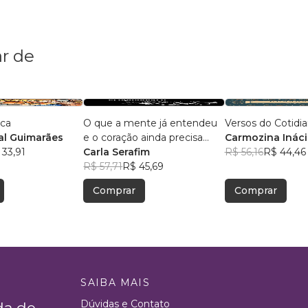
r de
ica
O que a mente já entendeu
Versos do Cotidi
l Guimarães
e o coração ainda precisa
Carmozina Ináci
 33,91
aceitar
Carla Serafim
Rodrigues
R$ 56,16
R$ 44,46
R$ 57,71
R$ 45,69
Comprar
Comprar
SAIBA MAIS
Dúvidas e Contato
da de