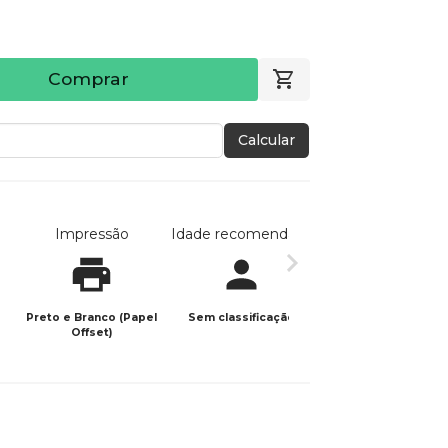
Comprar
Calcular
Impressão
Idade recomendada
Data de publicaç
Preto e Branco (Papel
Sem classificação
21/05/2026
Offset)