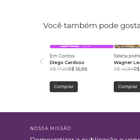
Você também pode gosta
Em Contos
Seleta poét
Diego Cardoso
Wagner Lea
R$ 71,85
R$ 56,88
R$ 42,84
R$
Comprar
Comprar
NOSSA MISSÃO
Democratizar a publicação e ven