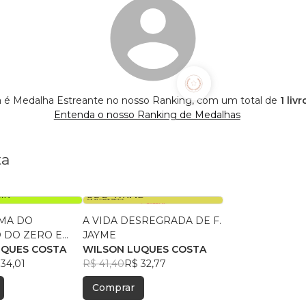
a é Medalha Estreante no nosso Ranking, com um total de
1 liv
Entenda o nosso Ranking de Medalhas
ta
MA DO
A VIDA DESREGRADA DE F.
 DO ZERO E
JAYME
EXTOS
UQUES COSTA
WILSON LUQUES COSTA
34,01
R$ 41,40
R$ 32,77
Comprar