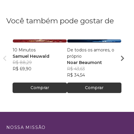
Você também pode gostar de
10 Minutos
De todos os amores, o
Contos do T
Samuel Heuwald
próprio
R$ 88,29
Noar Beaumont
Ricar
R$ 69,90
R$ 43,63
R$ 46
R$ 34,54
R$ 36
Comprar
Comprar
NOSSA MISSÃO