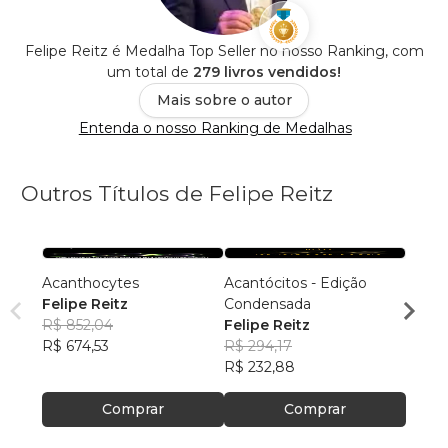
Felipe Reitz é Medalha Top Seller no nosso Ranking, com
um total de
279 livros vendidos!
Mais sobre o autor
Entenda o nosso Ranking de Medalhas
Outros Títulos de Felipe Reitz
Acanthocytes
Acantócitos - Edição
ATLA
Felipe Reitz
Condensada
TERM
R$ 852,04
Felipe Reitz
INFR
Felip
R$ 674,53
R$ 294,17
R$ 88
R$ 232,88
R$ 69
Comprar
Comprar