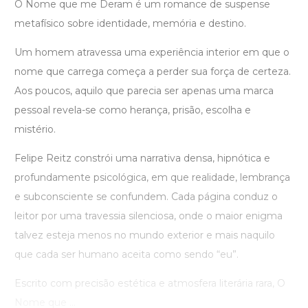
O Nome que me Deram é um romance de suspense
metafísico sobre identidade, memória e destino.
Um homem atravessa uma experiência interior em que o
nome que carrega começa a perder sua força de certeza.
Aos poucos, aquilo que parecia ser apenas uma marca
pessoal revela-se como herança, prisão, escolha e
mistério.
Felipe Reitz constrói uma narrativa densa, hipnótica e
profundamente psicológica, em que realidade, lembrança
e subconsciente se confundem. Cada página conduz o
leitor por uma travessia silenciosa, onde o maior enigma
talvez esteja menos no mundo exterior e mais naquilo
que cada ser humano aceita como sendo “eu”.
Escrito com precisão estética e atmosfera literária rara, O
Nome que ...