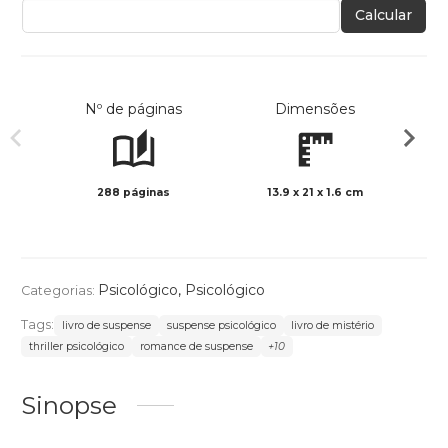
Calcular
Nº de páginas
Dimensões
288 páginas
13.9 x 21 x 1.6 cm
Preto 
Psicológico
,
Psicológico
Categorias:
Tags:
livro de suspense
suspense psicológico
livro de mistério
thriller psicológico
romance de suspense
+10
Sinopse