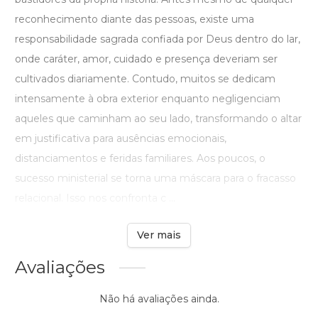
reconhecimento diante das pessoas, existe uma
responsabilidade sagrada confiada por Deus dentro do lar,
onde caráter, amor, cuidado e presença deveriam ser
cultivados diariamente. Contudo, muitos se dedicam
intensamente à obra exterior enquanto negligenciam
aqueles que caminham ao seu lado, transformando o altar
em justificativa para ausências emocionais,
distanciamentos e feridas familiares. Aos poucos, o
sucesso ministerial se torna uma máscara para o fracasso
relacional. Isso nos confronta c ...
Ver mais
Avaliações
Não há avaliações ainda.