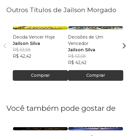
Outros Títulos de Jailson Morgado
Decida Vencer Hoje
Decisões de Um
Torne
Jailson Silva
Vencedor
Implá
R$ 53,58
Jailson Silva
Jailso
R$ 42,42
R$ 53,58
R$ 53
R$ 42,42
R$ 42
Comprar
Comprar
Você também pode gostar de