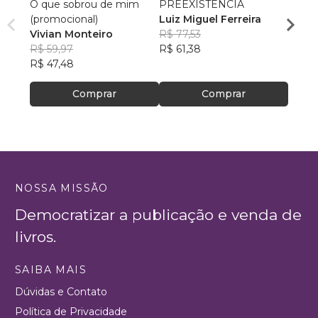
O que sobrou de mim
PREEXISTÊNCIA
Falan
(promocional)
Luiz Miguel Ferreira
Ubira
Vivian Monteiro
R$ 77,53
Souz
R$ 49
R$ 59,97
R$ 61,38
R$ 39
R$ 47,48
Comprar
Comprar
NOSSA MISSÃO
Democratizar a publicação e venda de
livros.
SAIBA MAIS
Dúvidas e Contato
Política de Privacidade