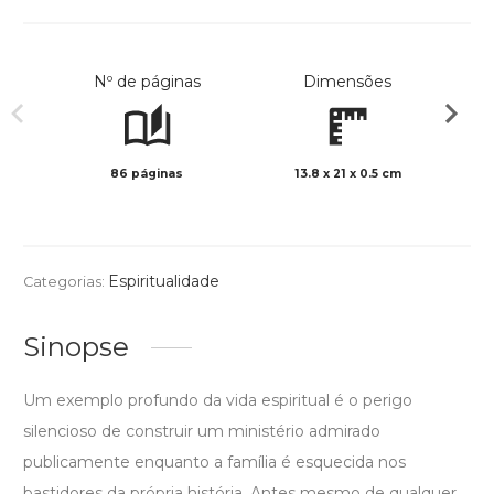
Nº de páginas
Dimensões
86 páginas
13.8 x 21 x 0.5 cm
Preto 
Espiritualidade
Categorias:
Sinopse
Um exemplo profundo da vida espiritual é o perigo
silencioso de construir um ministério admirado
publicamente enquanto a família é esquecida nos
bastidores da própria história. Antes mesmo de qualquer