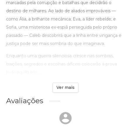
marcadas pela corrupção e batalhas que decidirão o
destino de milhares. Ao lado de aliados improváveis —
como Ália, a brilhante mecânica; Eva, a líder rebelde; e
Sofia, uma misteriosa ex-espiã perseguida pelo próprio
passado — Caleb descobrirá que a linha entre vingança e
justiça pode ser mais sombria do que imaginava.
Enquanto uma guerra silenciosa cresce nas sombras,
traições, segredos e escolhas difíceis colocarão à prova
tudo aquilo em ...
Ver mais
Avaliações