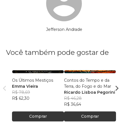
Jefferson Andrade
Você também pode gostar de
Os Últimos Mestiços
Contos do Tempo e da
Liga d
Emma Vieira
Terra, do Fogo e do Mar
Parqu
R$ 78,69
Ricardo Lisboa Pegorini
Rumo
Danie
R$ 62,30
R$ 46,28
R$ 16
R$ 36,64
R$ 13
Comprar
Comprar