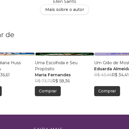
Ellen Saints
Mais sobre o autor
r de
uliana Huss
Uma Escolhida e Seu
Um Grão de Mos
s
Propósito
Eduarda Almeid
36,61
Maria Fernandes
R$ 43,46
R$ 34,41
R$ 73,72
R$ 58,36
Comprar
Comprar