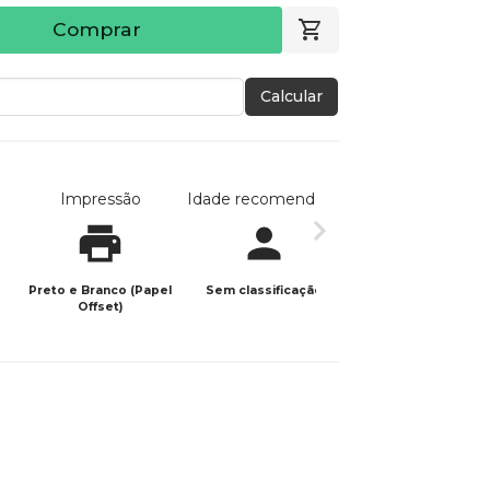
Comprar
Calcular
Impressão
Idade recomendada
Data de publicaç
Preto e Branco (Papel
Sem classificação
12/04/2022
Offset)