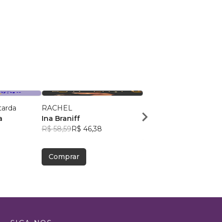
tarda
RACHEL
DE IMPROVÁVEL A
a
Ina Braniff
MULTIEMPRESÁRIO
R$ 58,59
R$ 46,38
Thalisson duarte
R$ 86,00
R$ 68,08
Comprar
Comprar